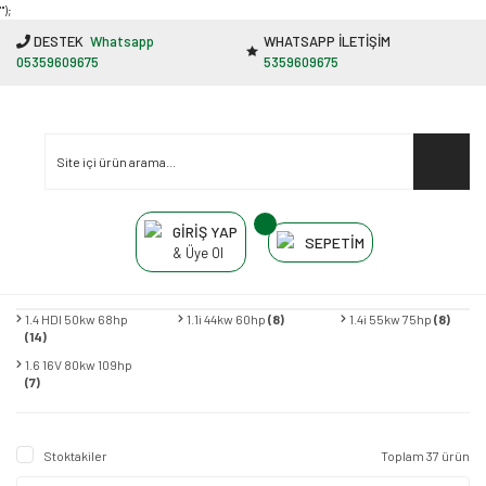
"');
DESTEK
Whatsapp
WHATSAPP İLETİŞİM
05359609675
5359609675
GİRİŞ YAP
SEPETİM
& Üye Ol
1.4 HDI 50kw 68hp
1.1i 44kw 60hp
(8)
1.4i 55kw 75hp
(8)
(14)
1.6 16V 80kw 109hp
(7)
Stoktakiler
Toplam 37 ürün