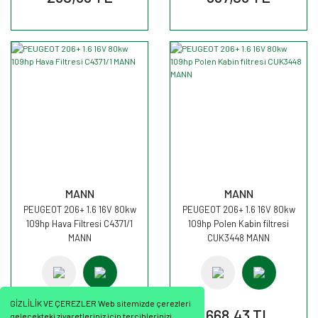
MANN
MANN
PEUGEOT 206+ 1.6 16V 80kw
PEUGEOT 206+ 1.6 16V 80kw
109hp Hava Filtresi C4371/1
109hp Polen Kabin filtresi
MANN
CUK3448 MANN
GİZLİLİK VE ÇEREZLER Web sitemizde çerezleri
570,13 TL
668,43 TL
gelecekteki ziyaretleriniz için tercihlerinizi