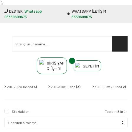
"');
DESTEK
Whatsapp
WHATSAPP İLETİŞİM
05359609675
5359609675
GİRİŞ YAP
SEPETİM
& Üye Ol
20i 120kw 163hp
(3)
20i 145kw 197hp
(3)
30i 190kw 258hp
(2)
Stoktakiler
Toplam 8 ürün