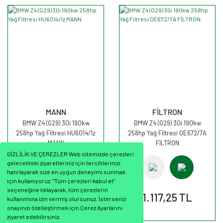
MANN
FİLTRON
BMW Z4 (G29) 30i 190kw
BMW Z4 (G29) 30i 190kw
258hp Yağ Filtresi HU6014/1z
258hp Yağ Filtresi OE672/7A
MANN
FİLTRON
GİZLİLİK VE ÇEREZLER Web sitemizde çerezleri
gelecekteki ziyaretleriniz için tercihlerinizi
hatırlayarak size en uygun deneyimi sunmak
için kullanıyoruz. “Tüm çerezleri kabul et”
seçeneğine tıklayarak, tüm çerezlerin
886,87 TL
1.117,25 TL
kullanımına izin vermiş olursunuz. İsterseniz
onayınızı özelleştirmek için Çerez Ayarlarını
ziyaret edebilirsiniz.