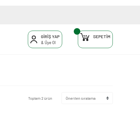
GİRİŞ YAP
SEPETİM
& Üye Ol
Toplam 2 ürün