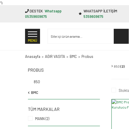
"');
DESTEK
Whatsapp
WHATSAPP İLETİŞİM
05359609675
5359609675
MENÜ
Anasayfa
AĞIR VASITA
BMC
Probus
850
(2)
PROBUS
850
Stokta
BMC
TÜM MARKALAR
MANN (2)