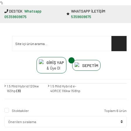
"');
DESTEK
Whatsapp
WHATSAPP İLETİŞİM
05359609675
5359609675
GİRİŞ YAP
SEPETİM
& Üye Ol
1.5 Mild Hybrid 120kw
1.5 Mild Hybrid e-
163hp
(3)
4ORCE 116kw 158hp
(3)
Stoktakiler
Toplam 6 ürün