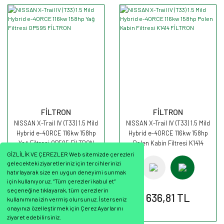
FİLTRON
FİLTRON
NISSAN X-Trail IV (T33) 1.5 Mild
NISSAN X-Trail IV (T33) 1.5 Mild
Hybrid e-4ORCE 116kw 158hp
Hybrid e-4ORCE 116kw 158hp
Yağ Filtresi OP595 FİLTRON
Polen Kabin Filtresi K1414
FİLTRON
GİZLİLİK VE ÇEREZLER Web sitemizde çerezleri
gelecekteki ziyaretleriniz için tercihlerinizi
hatırlayarak size en uygun deneyimi sunmak
için kullanıyoruz. “Tüm çerezleri kabul et”
seçeneğine tıklayarak, tüm çerezlerin
210,74 TL
636,81 TL
kullanımına izin vermiş olursunuz. İsterseniz
onayınızı özelleştirmek için Çerez Ayarlarını
ziyaret edebilirsiniz.