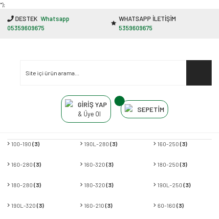
"');
DESTEK
Whatsapp
WHATSAPP İLETİŞİM
05359609675
5359609675
GİRİŞ YAP
SEPETİM
& Üye Ol
100-190
(3)
190L-280
(3)
160-250
(3)
160-280
(3)
160-320
(3)
180-250
(3)
180-280
(3)
180-320
(3)
190L-250
(3)
190L-320
(3)
160-210
(3)
60-160
(3)