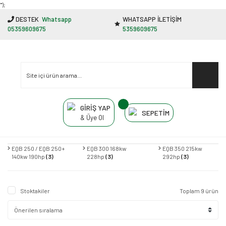
"');
DESTEK
Whatsapp
WHATSAPP İLETİŞİM
05359609675
5359609675
GİRİŞ YAP
SEPETİM
& Üye Ol
EQB 250 / EQB 250+
EQB 300 168kw
EQB 350 215kw
140kw 190hp
(3)
228hp
(3)
292hp
(3)
Stoktakiler
Toplam 9 ürün