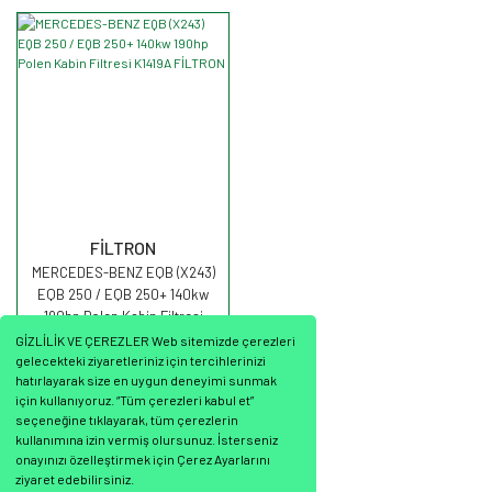
FİLTRON
MERCEDES-BENZ EQB (X243)
EQB 250 / EQB 250+ 140kw
190hp Polen Kabin Filtresi
K1419A FİLTRON
GİZLİLİK VE ÇEREZLER Web sitemizde çerezleri
gelecekteki ziyaretleriniz için tercihlerinizi
hatırlayarak size en uygun deneyimi sunmak
için kullanıyoruz. “Tüm çerezleri kabul et”
seçeneğine tıklayarak, tüm çerezlerin
1.110,66 TL
kullanımına izin vermiş olursunuz. İsterseniz
onayınızı özelleştirmek için Çerez Ayarlarını
ziyaret edebilirsiniz.