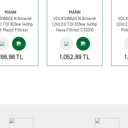
MANN
MANN
SWAGEN Amarok
VOLKSWAGEN Amarok
VOLK
.0 TDI 103kw 140hp
(2H) 2.0 TDI 103kw 140hp
(2H) 2
t Mazot Filtresi
Hava Filtresi C32010
Pol
K9016 MANN
MANN
899,98 TL
1.052,89 TL
1