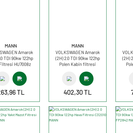
MANN
MANN
SWAGEN Amarok
VOLKSWAGEN Amarok
VOLK
2.0 TDI 90kw 122hp
(2H) 2.0 TDI 90kw 122hp
(2H) 
Filtresi HU7008z
Polen Kabin filtresi
Pol
MANN
CU2842 MANN
C
263,96 TL
402,30 TL