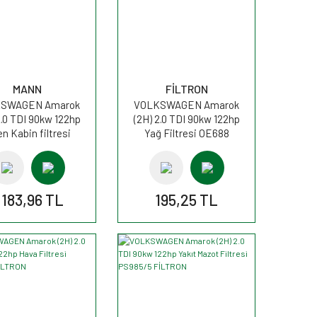
MANN
FİLTRON
SWAGEN Amarok
VOLKSWAGEN Amarok
2.0 TDI 90kw 122hp
(2H) 2.0 TDI 90kw 122hp
en Kabin filtresi
Yağ Filtresi OE688
FP2842 MANN
FİLTRON
.183,96 TL
195,25 TL