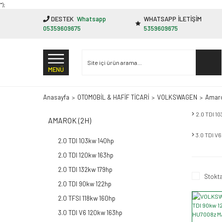
"');
DESTEK
Whatsapp
WHATSAPP İLETİŞİM
05359609675
5359609675
MENÜ
Anasayfa
OTOMOBİL & HAFİF TİCARİ
VOLKSWAGEN
Amaro
2.0 TDI 1
AMAROK (2H)
3.0 TDI V
2.0 TDI 103kw 140hp
2.0 TDI 120kw 163hp
2.0 TDI 132kw 179hp
Stokta
2.0 TDI 90kw 122hp
2.0 TFSI 118kw 160hp
3.0 TDI V6 120kw 163hp