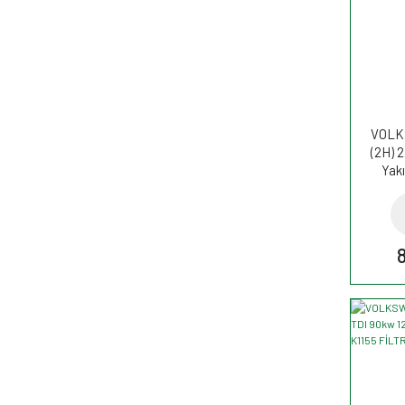
VOLK
(2H) 
Yakı
W