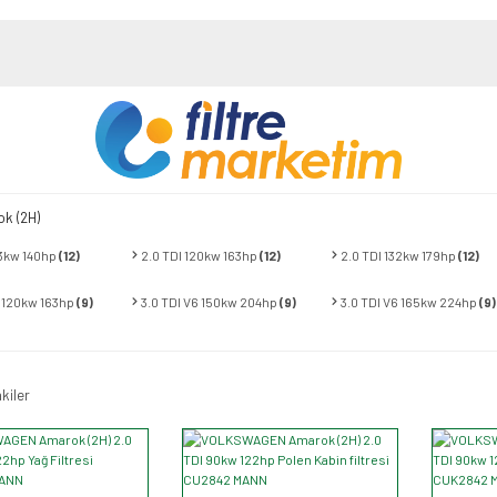
k (2H)
03kw 140hp
(12)
2.0 TDI 120kw 163hp
(12)
2.0 TDI 132kw 179hp
(12)
6 120kw 163hp
(9)
3.0 TDI V6 150kw 204hp
(9)
3.0 TDI V6 165kw 224hp
(9)
kiler