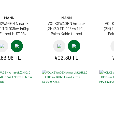
MANN
MANN
SWAGEN Amarok
VOLKSWAGEN Amarok
VOLK
.0 TDI 103kw 140hp
(2H) 2.0 TDI 103kw 140hp
(2H) 2
Filtresi HU7008z
Polen Kabin filtresi
Pol
MANN
CU2842 MANN
C
263,96 TL
402,30 TL