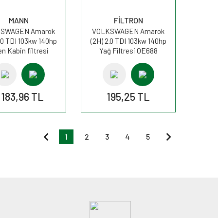
MANN
FİLTRON
SWAGEN Amarok
VOLKSWAGEN Amarok
.0 TDI 103kw 140hp
(2H) 2.0 TDI 103kw 140hp
en Kabin filtresi
Yağ Filtresi OE688
FP2842 MANN
FİLTRON
.183,96 TL
195,25 TL
1
2
3
4
5