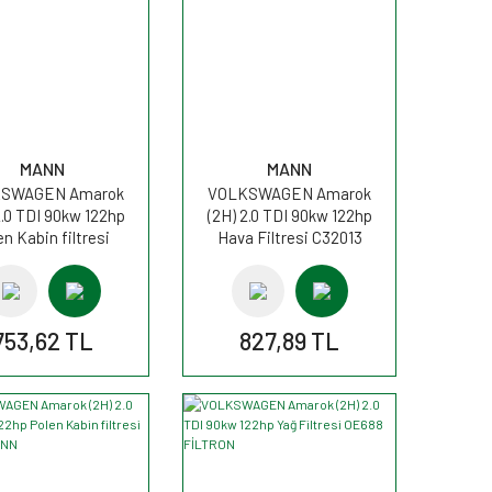
MANN
MANN
SWAGEN Amarok
VOLKSWAGEN Amarok
2.0 TDI 90kw 122hp
(2H) 2.0 TDI 90kw 122hp
en Kabin filtresi
Hava Filtresi C32013
UK2842 MANN
MANN
753,62 TL
827,89 TL