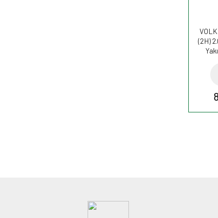
VOLK
(2H) 2
Yakı
W