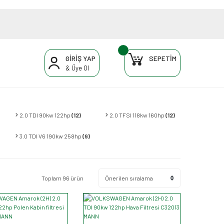
GİRİŞ YAP
SEPETİM
& Üye Ol
2.0 TDI 90kw 122hp
(12)
2.0 TFSI 118kw 160hp
(12)
3.0 TDI V6 190kw 258hp
(9)
Toplam 96 ürün