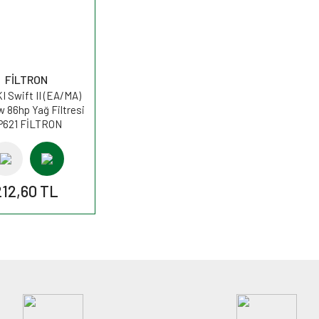
FİLTRON
 Swift II (EA/MA)
w 86hp Yağ Filtresi
P621 FİLTRON
212,60 TL