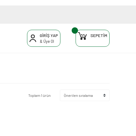
GİRİŞ YAP
SEPETİM
& Üye Ol
Toplam 1 ürün