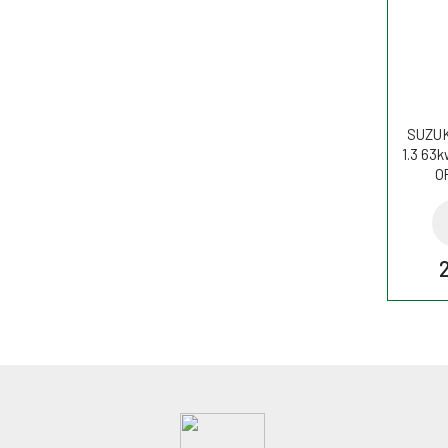
SUZUKI
1.3 63k
O