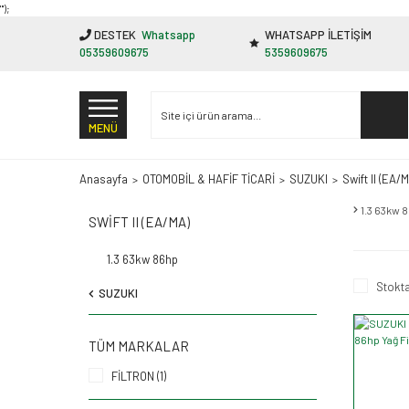
"');
DESTEK
Whatsapp
WHATSAPP İLETİŞİM
05359609675
5359609675
MENÜ
Anasayfa
OTOMOBİL & HAFİF TİCARİ
SUZUKI
Swift II (EA/
1.3 63kw 
SWIFT II (EA/MA)
1.3 63kw 86hp
Stokta
SUZUKI
TÜM MARKALAR
FİLTRON (1)