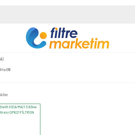
MA)
86hp
(1)
kiler