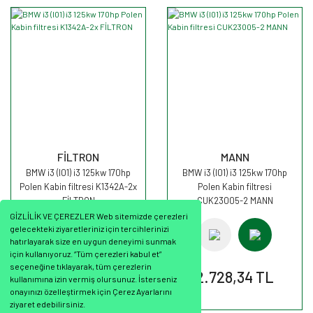
FİLTRON
MANN
BMW i3 (I01) i3 125kw 170hp
BMW i3 (I01) i3 125kw 170hp
Polen Kabin filtresi K1342A-2x
Polen Kabin filtresi
FİLTRON
CUK23005-2 MANN
GİZLİLİK VE ÇEREZLER Web sitemizde çerezleri
gelecekteki ziyaretleriniz için tercihlerinizi
hatırlayarak size en uygun deneyimi sunmak
için kullanıyoruz. “Tüm çerezleri kabul et”
seçeneğine tıklayarak, tüm çerezlerin
885,12 TL
2.728,34 TL
kullanımına izin vermiş olursunuz. İsterseniz
onayınızı özelleştirmek için Çerez Ayarlarını
ziyaret edebilirsiniz.