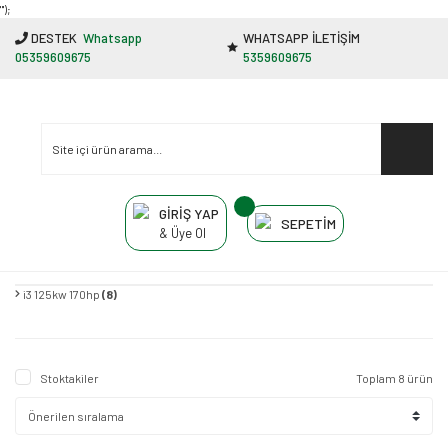
"');
DESTEK
Whatsapp
WHATSAPP İLETİŞİM
05359609675
5359609675
GİRİŞ YAP
SEPETİM
& Üye Ol
i3 125kw 170hp
(8)
Stoktakiler
Toplam 8 ürün