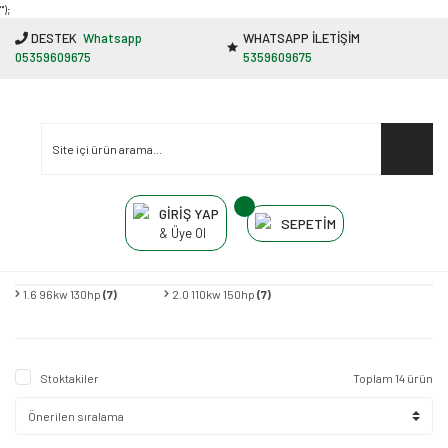
"');
DESTEK
Whatsapp
WHATSAPP İLETİŞİM
05359609675
5359609675
GİRİŞ YAP
SEPETİM
& Üye Ol
1.6 96kw 130hp
(7)
2.0 110kw 150hp
(7)
Stoktakiler
Toplam 14 ürün