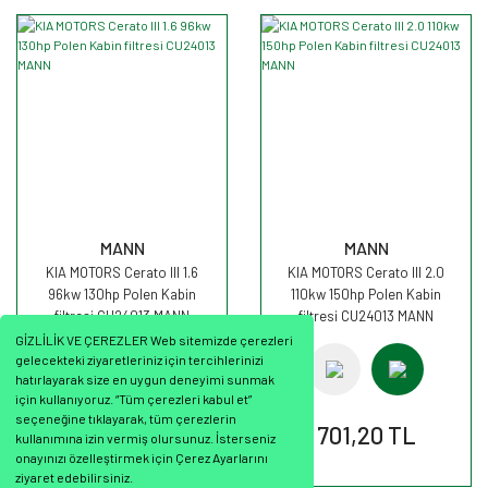
MANN
MANN
KIA MOTORS Cerato III 1.6
KIA MOTORS Cerato III 2.0
96kw 130hp Polen Kabin
110kw 150hp Polen Kabin
filtresi CU24013 MANN
filtresi CU24013 MANN
GİZLİLİK VE ÇEREZLER Web sitemizde çerezleri
gelecekteki ziyaretleriniz için tercihlerinizi
hatırlayarak size en uygun deneyimi sunmak
için kullanıyoruz. “Tüm çerezleri kabul et”
seçeneğine tıklayarak, tüm çerezlerin
701,20 TL
701,20 TL
kullanımına izin vermiş olursunuz. İsterseniz
onayınızı özelleştirmek için Çerez Ayarlarını
ziyaret edebilirsiniz.