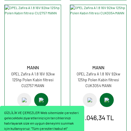
MANN
MANN
OPEL Zafira A 1.8 16V 92kw
OPEL Zafira A 1.8 16V 92kw
125hp Polen Kabin filtresi
125hp Polen Kabin filtresi
CU2757 MANN
CUK3054 MANN
GİZLİLİK VE ÇEREZLER Web sitemizde çerezleri
788,57 TL
1.046,34 TL
gelecekteki ziyaretleriniz için tercihlerinizi
hatırlayarak size en uygun deneyimi sunmak
için kullanıyoruz. “Tüm çerezleri kabul et”