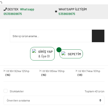
"');
DESTEK
Whatsapp
WHATSAPP İLETİŞİM
05359609675
5359609675
GİRİŞ YAP
SEPETİM
& Üye Ol
1.8 16V 92kw 125hp
1.8 16V 85kw 115hp
1.6 16V 74kw 101hp
(15)
(15)
(13)
Stoktakiler
Toplam 43 ürün