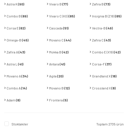
Astra K
(90)
Vivaro B
(77)
Zafira B
(73)
Combo B
(69)
Vivaro C (K0)
(65)
Insignia B (Z18)
(65)
Corsa E
(62)
Cascada
(51)
Vectra-B
(49)
Omega-B
(45)
Movano C
(44)
Zafira C
(43)
Zafira A
(43)
Mokka B
(42)
Combo E (X19)
(42)
Astra L
(41)
Antara
(41)
Corsa-F
(37)
Movano A
(34)
Agila
(20)
Grandland X
(18)
Combo A
(14)
Movano B
(12)
Crossland X
(8)
Adam
(8)
Frontera
(5)
Stoktakiler
Toplam 2735 ürün