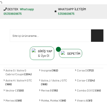
"');
DESTEK
Whatsapp
WHATSAPP İLETİŞİM
05359609675
5359609675
GİRİŞ YAP
SEPETİM
& Üye Ol
Astra G / Astra G
Insignia
(182)
Corsa D
(172)
Cabrio/Coupé
(204)
Astra H / Astra H GTC
Astra J / Astra J GTC
Corsa-C
(124)
(168)
(168)
Vectra-C
(120)
Meriva B
(115)
Combo D (X12)
(99)
Meriva A
(98)
Mokka, Mokka X
(96)
Vivaro A
(91)