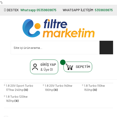
"');
DESTEK
Whatsapp 05359609675
WHATSAPP İLETİŞİM
5359609675
GİRİŞ YAP
SEPETİM
& Üye Ol
1.8 20V Sport Turbo
1.8 20V Turbo 140kw
1.8 Turbo 110kw
177kw 240hp
(9)
190hp
(9)
150hp
(9)
1.8 Turbo 120kw
163hp
(9)