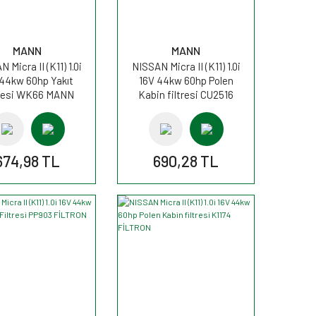
MANN
MANN
 Micra II (K11) 1.0i
NISSAN Micra II (K11) 1.0i
 44kw 60hp Yakıt
16V 44kw 60hp Polen
tresi WK66 MANN
Kabin filtresi CU2516
MANN
674,98 TL
690,28 TL