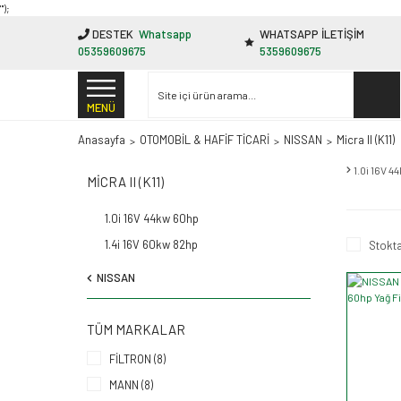
"');
DESTEK
Whatsapp
WHATSAPP İLETİŞİM
05359609675
5359609675
MENÜ
Anasayfa
OTOMOBİL & HAFİF TİCARİ
NISSAN
Micra II (K11)
1.0i 16V 
MICRA II (K11)
1.0i 16V 44kw 60hp
1.4i 16V 60kw 82hp
Stokta
NISSAN
TÜM MARKALAR
FİLTRON (8)
MANN (8)