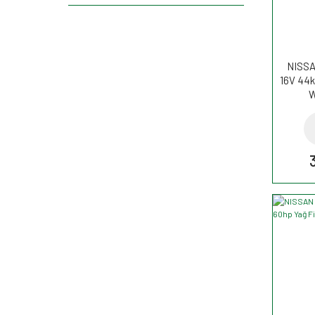
NISSAN
16V 44k
W