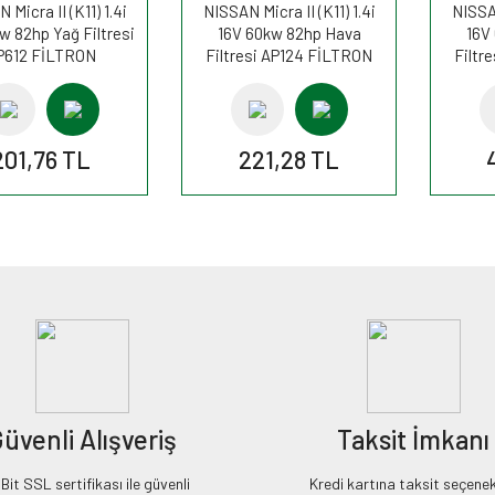
 Micra II (K11) 1.4i
NISSAN Micra II (K11) 1.4i
NISSAN
w 82hp Yağ Filtresi
16V 60kw 82hp Hava
16V
P612 FİLTRON
Filtresi AP124 FİLTRON
Filtr
201,76 TL
221,28 TL
üvenli Alışveriş
Taksit İmkanı
it SSL sertifikası ile güvenli
Kredi kartına taksit seçenek