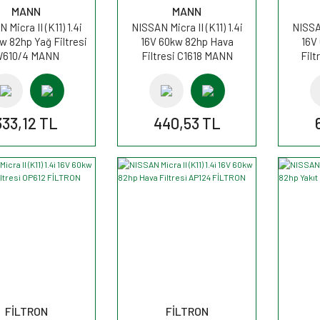
MANN
MANN
 Micra II (K11) 1.4i
NISSAN Micra II (K11) 1.4i
NISSAN
w 82hp Yağ Filtresi
16V 60kw 82hp Hava
16V
610/4 MANN
Filtresi C1618 MANN
Fil
333,12 TL
440,53 TL
FİLTRON
FİLTRON