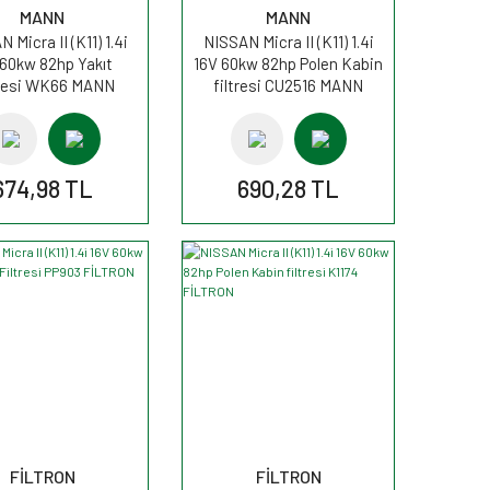
MANN
MANN
 Micra II (K11) 1.4i
NISSAN Micra II (K11) 1.4i
 60kw 82hp Yakıt
16V 60kw 82hp Polen Kabin
tresi WK66 MANN
filtresi CU2516 MANN
674,98 TL
690,28 TL
FİLTRON
FİLTRON