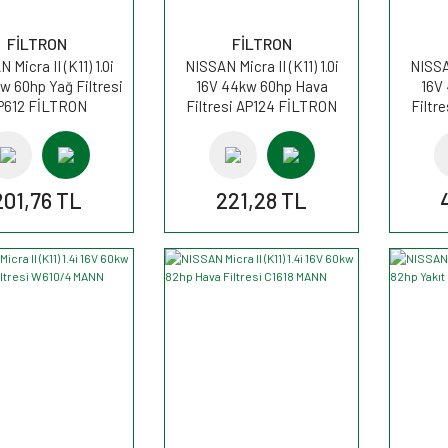
FİLTRON
FİLTRON
 Micra II (K11) 1.0i
NISSAN Micra II (K11) 1.0i
NISSAN
w 60hp Yağ Filtresi
16V 44kw 60hp Hava
16V
P612 FİLTRON
Filtresi AP124 FİLTRON
Filtr
201,76 TL
221,28 TL