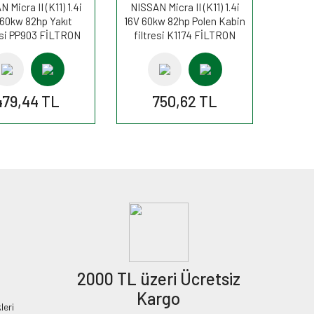
 Micra II (K11) 1.4i
NISSAN Micra II (K11) 1.4i
 60kw 82hp Yakıt
16V 60kw 82hp Polen Kabin
esi PP903 FİLTRON
filtresi K1174 FİLTRON
479,44 TL
750,62 TL
2000 TL üzeri Ücretsiz
Kargo
leri