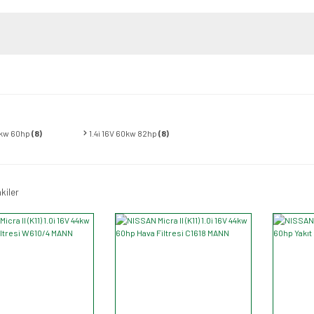
44kw 60hp
(8)
1.4i 16V 60kw 82hp
(8)
kiler