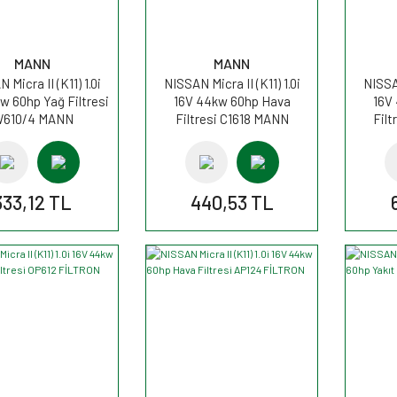
MANN
MANN
 Micra II (K11) 1.0i
NISSAN Micra II (K11) 1.0i
NISSAN
w 60hp Yağ Filtresi
16V 44kw 60hp Hava
16V
610/4 MANN
Filtresi C1618 MANN
Fil
333,12 TL
440,53 TL