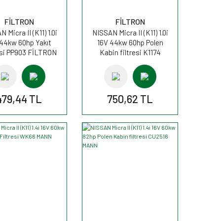
FİLTRON
FİLTRON
 Micra II (K11) 1.0i
NISSAN Micra II (K11) 1.0i
 44kw 60hp Yakıt
16V 44kw 60hp Polen
esi PP903 FİLTRON
Kabin filtresi K1174
FİLTRON
479,44 TL
750,62 TL