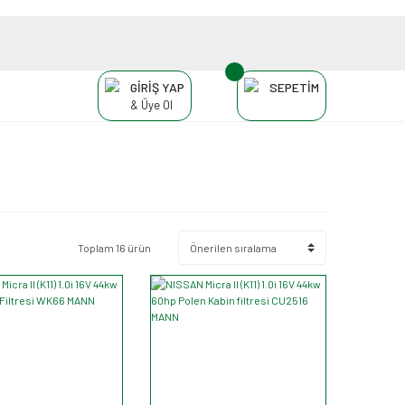
GİRİŞ YAP
SEPETİM
& Üye Ol
Toplam 16 ürün