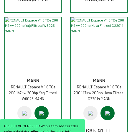
MANN
MANN
RENAULT Espace V 1.6 TCe
RENAULT Espace V 1.6 TCe
200 147kw 200hp Yağ Filtresi
200 147kw 200hp Hava Filtresi
W6025 MANN
C22014 MANN
GİZLİLİK VE ÇEREZLER Web sitemizde çerezleri
376,81 TL
685,91 TL
gelecekteki ziyaretleriniz için tercihlerinizi