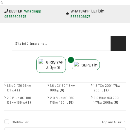
"');
DESTEK
Whatsapp
WHATSAPP İLETİŞİM
05359609675
5359609675
GİRİŞ YAP
SEPETİM
& Üye Ol
1.6 dCi 130 96kw
1.6 dCi 160 118kw
1.6 TCe 200 147kw
131hp
(9)
160hp
(9)
200hp
(9)
2.0 Blue dCi 190
2.0 Blue dCi 160
2.0 Blue dCi 200
139kw 189hp
(9)
118kw 160hp
(5)
147kw 200hp
(5)
Stoktakiler
Toplam 46 ürün