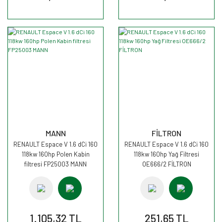
MANN
FİLTRON
RENAULT Espace V 1.6 dCi 160
RENAULT Espace V 1.6 dCi 160
118kw 160hp Polen Kabin
118kw 160hp Yağ Filtresi
filtresi FP25003 MANN
OE666/2 FİLTRON
1.105,32 TL
251,65 TL