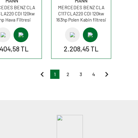
MANN
MANN
EDES BENZ CLA
MERCEDES BENZ CLA
CLA220 CDI 120kw
C117 CLA220 CDI 120kw
hp Hava Filtresi
163hp Polen Kabin filtresi
C22020 MANN
FP26007 MANN
.404,58 TL
2.208,45 TL
1
2
3
4