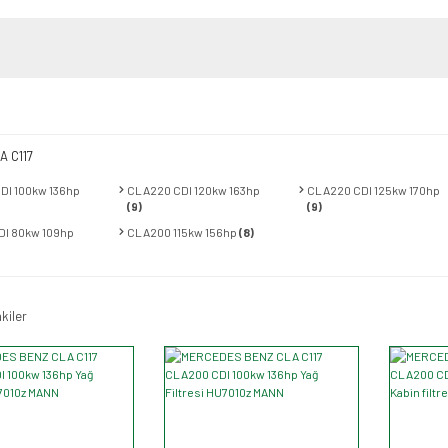
A C117
DI 100kw 136hp
CLA220 CDI 120kw 163hp
CLA220 CDI 125kw 170hp
(9)
(9)
DI 80kw 109hp
CLA200 115kw 156hp
(8)
kiler