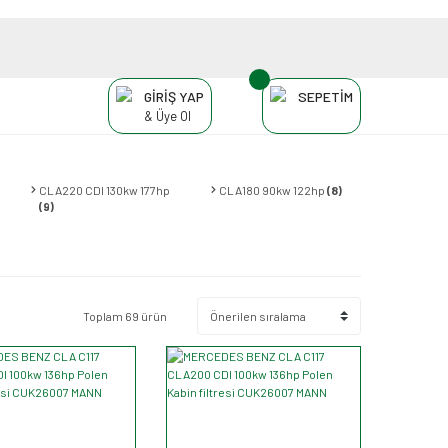
GİRİŞ YAP
SEPETİM
& Üye Ol
CLA220 CDI 130kw 177hp
CLA180 90kw 122hp
(8)
(9)
Toplam 69 ürün