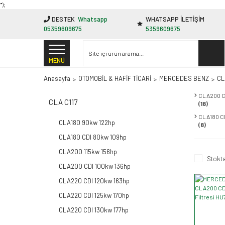
"');
DESTEK
Whatsapp
WHATSAPP İLETİŞİM
05359609675
5359609675
MENÜ
Anasayfa
OTOMOBİL & HAFİF TİCARİ
MERCEDES BENZ
CL
CLA200 C
CLA C117
(18)
CLA180 C
CLA180 90kw 122hp
(8)
CLA180 CDI 80kw 109hp
CLA200 115kw 156hp
Stokta
CLA200 CDI 100kw 136hp
CLA220 CDI 120kw 163hp
CLA220 CDI 125kw 170hp
CLA220 CDI 130kw 177hp