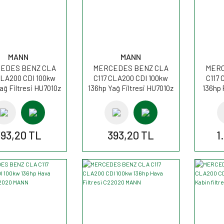
MANN
MANN
EDES BENZ CLA
MERCEDES BENZ CLA
MERC
CLA200 CDI 100kw
C117 CLA200 CDI 100kw
C117 
ağ Filtresi HU7010z
136hp Yağ Filtresi HU7010z
136hp 
MANN
MANN
C
393,20 TL
393,20 TL
1