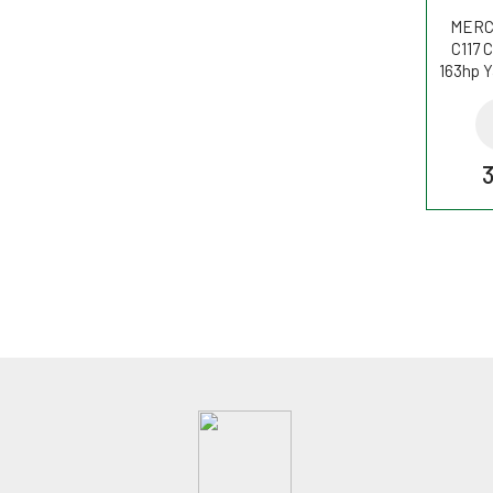
MERC
C117 
163hp Y