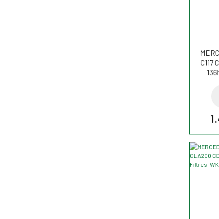
MERC
C117 
136
C
1