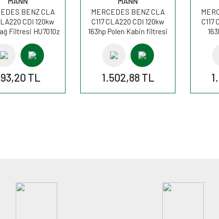
MANN
MANN
EDES BENZ CLA
MERCEDES BENZ CLA
MERC
CLA220 CDI 120kw
C117 CLA220 CDI 120kw
C117 
ağ Filtresi HU7010z
163hp Polen Kabin filtresi
163
MANN
CUK26007 MANN
393,20 TL
1.502,88 TL
1