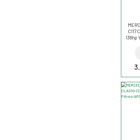
MERC
C117 
136hp Y
WK
3