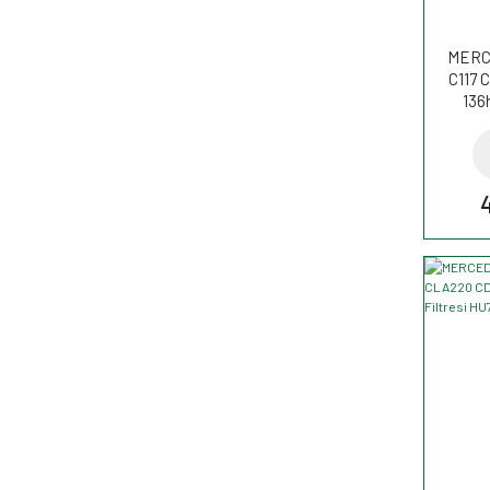
MERC
C117 
136
AP