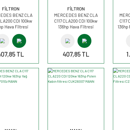
FİLTRON
FİLTRON
EDES BENZ CLA
MERCEDES BENZ CLA
MERC
CLA200 CDI 100kw
C117 CLA200 CDI 100kw
C117 
hp Hava Filtresi
136hp Hava Filtresi
136hp 
034/5 FİLTRON
AP034/5 FİLTRON
K1
407,85 TL
407,85 TL
1