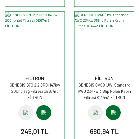
FİLTRON
FİLTRON
GENESIS G70 2.2 CRDi 147kw
GENESIS GV60 (JW) Standard
200hp Yağ Filtresi OE674/6
AWD 234kw 318hp Polen Kabin
FİLTRON
Filtresi K1444A FİLTRON
245,01 TL
680,94 TL