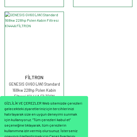
FİLTRON
GENESIS GV60 (JW) Standard
168kw 228hp Polen Kabin
Filtresi K1444A FİLTRON
GİZLİLİK VE ÇEREZLER Web sitemizde çerezleri
gelecekteki ziyaretleriniz için tercihlerinizi
hatırlayarak size en uygun deneyimi sunmak
için kullanıyoruz. “Tüm çerezleri kabul et”
seçeneğine tıklayarak, tüm çerezlerin
680,94 TL
kullanımına izin vermiş olursunuz. İsterseniz
onayınızı özelleştirmek için Çerez Ayarlarını