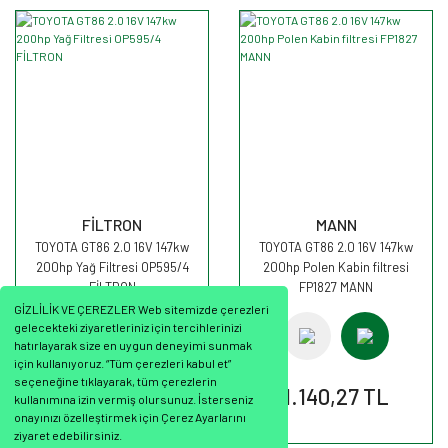
FİLTRON
MANN
TOYOTA GT86 2.0 16V 147kw
TOYOTA GT86 2.0 16V 147kw
200hp Yağ Filtresi OP595/4
200hp Polen Kabin filtresi
FİLTRON
FP1827 MANN
GİZLİLİK VE ÇEREZLER Web sitemizde çerezleri
gelecekteki ziyaretleriniz için tercihlerinizi
hatırlayarak size en uygun deneyimi sunmak
için kullanıyoruz. “Tüm çerezleri kabul et”
seçeneğine tıklayarak, tüm çerezlerin
255,99 TL
1.140,27 TL
kullanımına izin vermiş olursunuz. İsterseniz
onayınızı özelleştirmek için Çerez Ayarlarını
ziyaret edebilirsiniz.