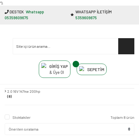
"');
DESTEK
Whatsapp
WHATSAPP İLETİŞİM
05359609675
5359609675
GİRİŞ YAP
SEPETİM
& Üye Ol
2.0 16V 147kw 200hp
(8)
Stoktakiler
Toplam 8 ürün