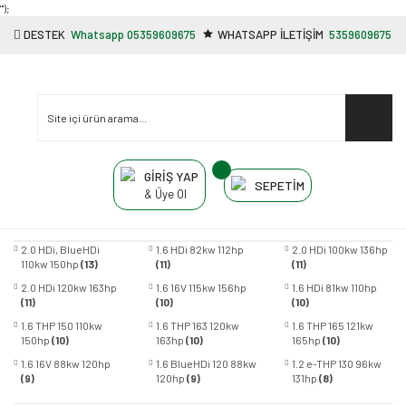
"');
DESTEK
Whatsapp 05359609675
WHATSAPP İLETİŞİM
5359609675
GİRİŞ YAP
SEPETİM
& Üye Ol
2.0 HDi, BlueHDi
1.6 HDi 82kw 112hp
2.0 HDi 100kw 136hp
110kw 150hp
(13)
(11)
(11)
2.0 HDi 120kw 163hp
1.6 16V 115kw 156hp
1.6 HDi 81kw 110hp
(11)
(10)
(10)
1.6 THP 150 110kw
1.6 THP 163 120kw
1.6 THP 165 121kw
150hp
(10)
163hp
(10)
165hp
(10)
1.6 16V 88kw 120hp
1.6 BlueHDi 120 88kw
1.2 e-THP 130 96kw
(9)
120hp
(9)
131hp
(8)