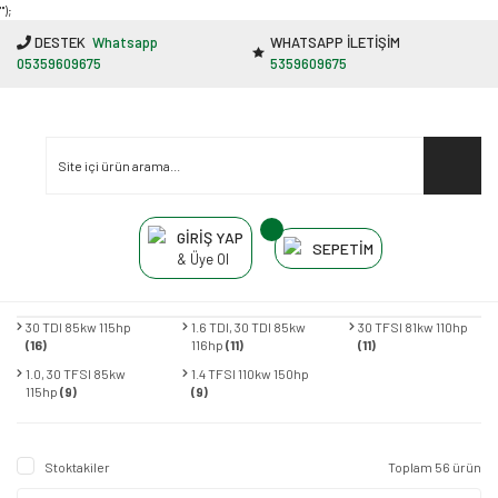
"');
DESTEK
Whatsapp
WHATSAPP İLETİŞİM
05359609675
5359609675
GİRİŞ YAP
SEPETİM
& Üye Ol
30 TDI 85kw 115hp
1.6 TDI, 30 TDI 85kw
30 TFSI 81kw 110hp
(16)
116hp
(11)
(11)
1.0, 30 TFSI 85kw
1.4 TFSI 110kw 150hp
115hp
(9)
(9)
Stoktakiler
Toplam 56 ürün