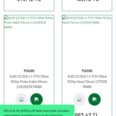
MANN
MANN
AUDI Q2 (GA) 1.4 TFSI 110kw
AUDI Q2 (GA) 1.4 TFSI 110kw
150hp Polen Kabin filtresi
150hp Hava Filtresi C27009
CUK26009 MANN
MANN
GİZLİLİK VE ÇEREZLER Web sitemizde çerezleri
733,97 TL
663,42 TL
gelecekteki ziyaretleriniz için tercihlerinizi