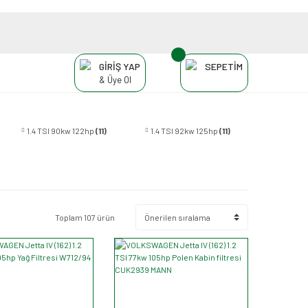
GİRİŞ YAP
SEPETİM
& Üye Ol
1.4 TSI 90kw 122hp
(11)
1.4 TSI 92kw 125hp
(11)
Toplam 107 ürün