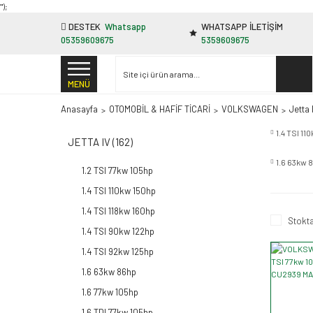
"');
DESTEK
Whatsapp
WHATSAPP İLETİŞİM
05359609675
5359609675
MENÜ
Anasayfa
OTOMOBİL & HAFİF TİCARİ
VOLKSWAGEN
Jetta 
1.4 TSI 1
JETTA IV (162)
1.6 63kw 
1.2 TSI 77kw 105hp
1.4 TSI 110kw 150hp
1.4 TSI 118kw 160hp
Stokta
1.4 TSI 90kw 122hp
1.4 TSI 92kw 125hp
1.6 63kw 86hp
1.6 77kw 105hp
1.6 TDI 77kw 105hp