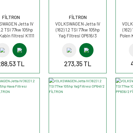
FİLTRON
FİLTRON
SWAGEN Jetta IV
VOLKSWAGEN Jetta IV
VOLK
1.2 TSI 77kw 105hp
(162) 1.2 TSI 77kw 105hp
(162)
Kabin filtresi K1111
Yağ Filtresi OP616/3
Polen K
FİLTRON
FİLTRON
288,53 TL
273,35 TL