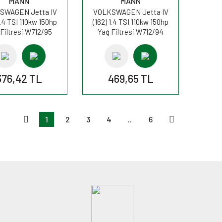
MANN
MANN
SWAGEN Jetta IV
VOLKSWAGEN Jetta IV
1.4 TSI 110kw 150hp
(162) 1.4 TSI 110kw 150hp
Filtresi W712/95
Yağ Filtresi W712/94
MANN
MANN
376,42 TL
469,65 TL
1
2
3
4
..
6