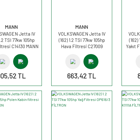
MANN
MANN
SWAGEN Jetta IV
VOLKSWAGEN Jetta IV
VOLK
1.2 TSI 77kw 105hp
(162) 1.2 TSI 77kw 105hp
(162)
ltresi C14130 MANN
Hava Filtresi C27009
Yakıt 
MANN
605,52 TL
663,42 TL