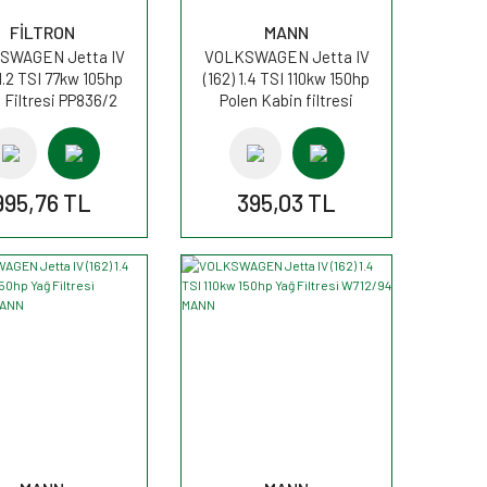
FİLTRON
MANN
SWAGEN Jetta IV
VOLKSWAGEN Jetta IV
 1.2 TSI 77kw 105hp
(162) 1.4 TSI 110kw 150hp
t Filtresi PP836/2
Polen Kabin filtresi
FİLTRON
CU2939 MANN
995,76 TL
395,03 TL