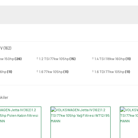
IV (162)
10kw 150hp
(26)
1.2 TSI 77kw 105hp
(15)
1.4 TSI 118kw 160hp
(11)
86hp
(11)
1.6 77kw 105hp
(11)
1.6 TDI 77kw 105hp
(11)
kiler