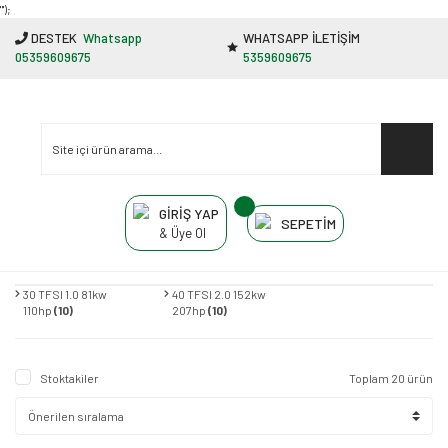
"');
DESTEK
Whatsapp
WHATSAPP İLETİŞİM
05359609675
5359609675
GİRİŞ YAP
SEPETİM
& Üye Ol
30 TFSI 1.0 81kw
40 TFSI 2.0 152kw
110hp
(10)
207hp
(10)
Stoktakiler
Toplam 20 ürün