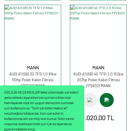
MANN
MANN
AUDI A1 (GB) 30 TFSI 1.0 81kw
AUDI A1 (GB) 40 TFSI 2.0 152kw
110hp Polen Kabin Filtresi
207hp Polen Kabin Filtresi
FP26021 MANN
FP26021 MANN
GİZLİLİK VE ÇEREZLER Web sitemizde çerezleri
gelecekteki ziyaretleriniz için tercihlerinizi
hatırlayarak size en uygun deneyimi sunmak
için kullanıyoruz. “Tüm çerezleri kabul et”
seçeneğine tıklayarak, tüm çerezlerin
1.020,00 TL
1.020,00 TL
kullanımına izin vermiş olursunuz. İsterseniz
onayınızı özelleştirmek için Çerez Ayarlarını
ziyaret edebilirsiniz.