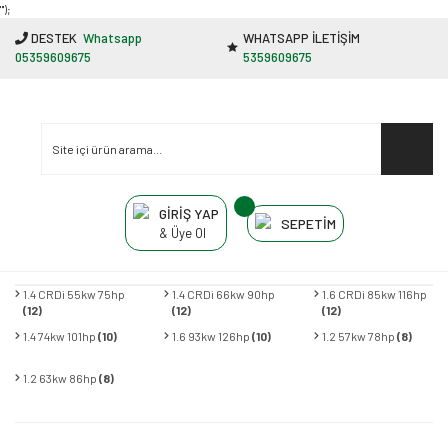
"');
DESTEK
Whatsapp
WHATSAPP İLETİŞİM
05359609675
5359609675
GİRİŞ YAP
SEPETİM
& Üye Ol
1.4 CRDi 55kw 75hp
1.4 CRDi 66kw 90hp
1.6 CRDi 85kw 116hp
(12)
(12)
(12)
1.4 74kw 101hp
(10)
1.6 93kw 126hp
(10)
1.2 57kw 78hp
(8)
1.2 63kw 86hp
(8)