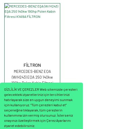
FİLTRON
MERCEDES-BENZ EQA
(W/H243) EQA 250 140kw
190hp Polen Kabin Filtresi
K1419A FİLTRON
GİZLİLİK VE ÇEREZLER Web sitemizde çerezleri
gelecekteki ziyaretleriniz için tercihlerinizi
hatırlayarak size en uygun deneyimi sunmak
için kullanıyoruz. “Tüm çerezleri kabul et”
seçeneğine tıklayarak, tüm çerezlerin
1.110,66 TL
kullanımına izin vermiş olursunuz. İsterseniz
onayınızı özelleştirmek için Çerez Ayarlarını
ziyaret edebilirsiniz.