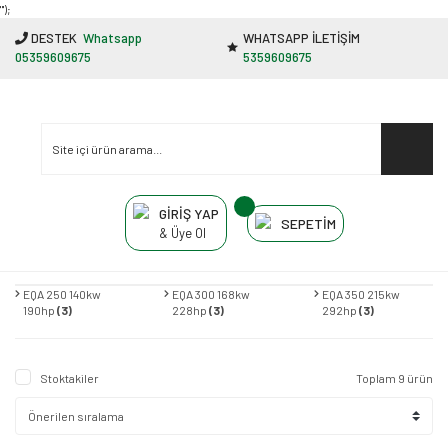
"');
DESTEK
Whatsapp
WHATSAPP İLETİŞİM
05359609675
5359609675
GİRİŞ YAP
SEPETİM
& Üye Ol
EQA 250 140kw
EQA 300 168kw
EQA 350 215kw
190hp
(3)
228hp
(3)
292hp
(3)
Stoktakiler
Toplam 9 ürün