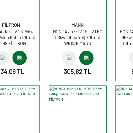
FİLTRON
MANN
 Jazz IV 1.3 75kw
HONDA Jazz IV 1.5 i-VTEC
HONDA 
olen Kabin filtresi
96kw 130hp Yağ Filtresi
96kw 
1298 FİLTRON
W610/6 MANN
filt
334,09 TL
305,82 TL