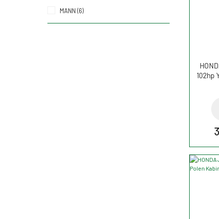
MANN (6)
HONDA
102hp 