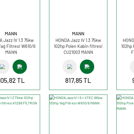
MANN
MANN
 Jazz IV 1.3 75kw
HONDA Jazz IV 1.3 75kw
HONDA
Yağ Filtresi W610/6
102hp Polen Kabin filtresi
102hp 
MANN
CU21003 MANN
F
305,82 TL
817,85 TL