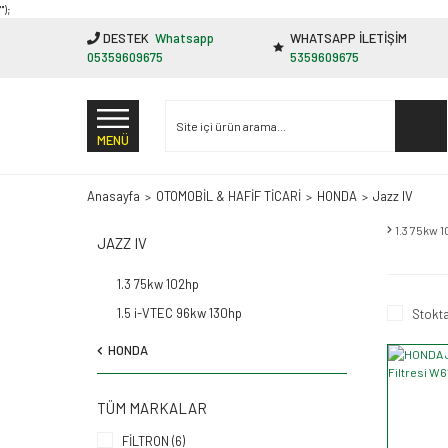
"');
DESTEK
Whatsapp
WHATSAPP İLETİŞİM
05359609675
5359609675
MENÜ
Anasayfa
OTOMOBİL & HAFİF TİCARİ
HONDA
Jazz IV
1.3 75kw 
JAZZ IV
1.3 75kw 102hp
1.5 i-VTEC 96kw 130hp
Stokta
HONDA
TÜM MARKALAR
FİLTRON (6)