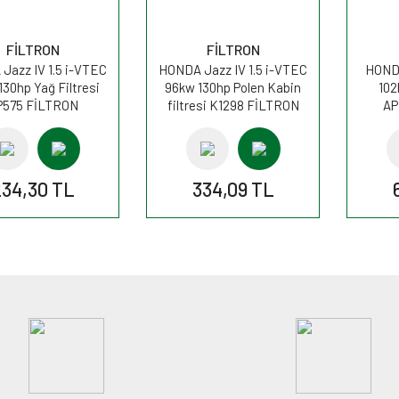
FİLTRON
FİLTRON
Jazz IV 1.5 i-VTEC
HONDA Jazz IV 1.5 i-VTEC
HONDA
130hp Yağ Filtresi
96kw 130hp Polen Kabin
102
P575 FİLTRON
filtresi K1298 FİLTRON
AP
34,30 TL
334,09 TL