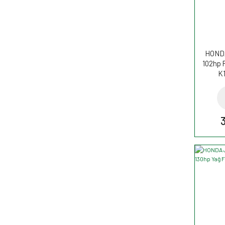
HONDA
102hp P
K