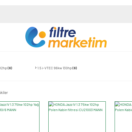
102hp
(6)
1.5 i-VTEC 96kw 130hp
(6)
kiler