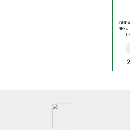
HONDA 
96kw 
O
2