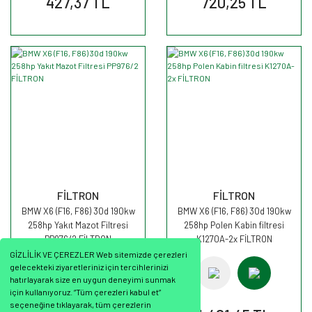
427,37 TL
720,25 TL
FİLTRON
FİLTRON
BMW X6 (F16, F86) 30d 190kw
BMW X6 (F16, F86) 30d 190kw
258hp Yakıt Mazot Filtresi
258hp Polen Kabin filtresi
PP976/2 FİLTRON
K1270A-2x FİLTRON
GİZLİLİK VE ÇEREZLER Web sitemizde çerezleri
gelecekteki ziyaretleriniz için tercihlerinizi
hatırlayarak size en uygun deneyimi sunmak
için kullanıyoruz. “Tüm çerezleri kabul et”
seçeneğine tıklayarak, tüm çerezlerin