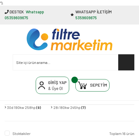
"');
DESTEK
Whatsapp
WHATSAPP İLETİŞİM
05359609675
5359609675
GİRİŞ YAP
SEPETİM
& Üye Ol
30d 190kw 258hp
(9)
28i 180kw 245hp
(7)
Stoktakiler
Toplam 16 ürün