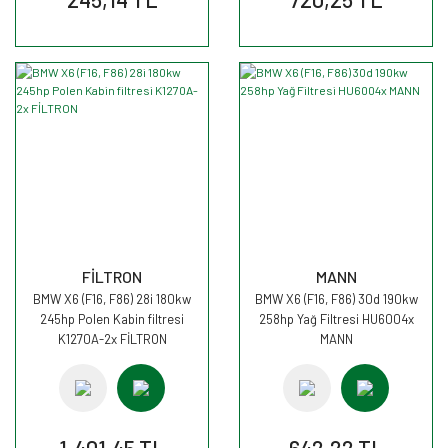
FİLTRON
MANN
BMW X6 (F16, F86) 28i 180kw
BMW X6 (F16, F86) 30d 190kw
245hp Polen Kabin filtresi
258hp Yağ Filtresi HU6004x
K1270A-2x FİLTRON
MANN
1.401,45 TL
642,22 TL