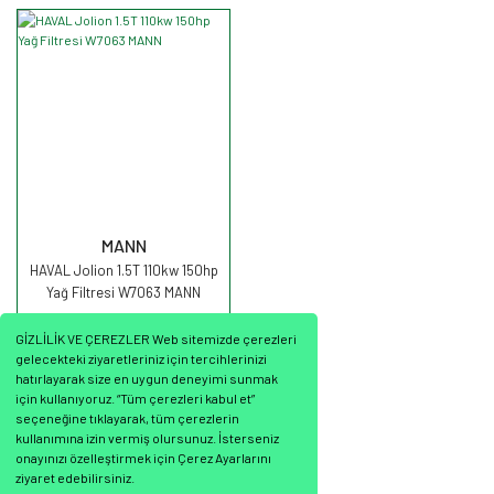
MANN
HAVAL Jolion 1.5T 110kw 150hp
Yağ Filtresi W7063 MANN
GİZLİLİK VE ÇEREZLER Web sitemizde çerezleri
gelecekteki ziyaretleriniz için tercihlerinizi
hatırlayarak size en uygun deneyimi sunmak
için kullanıyoruz. “Tüm çerezleri kabul et”
seçeneğine tıklayarak, tüm çerezlerin
549,27 TL
kullanımına izin vermiş olursunuz. İsterseniz
onayınızı özelleştirmek için Çerez Ayarlarını
ziyaret edebilirsiniz.