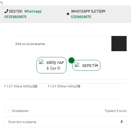
"');
DESTEK
Whatsapp
WHATSAPP İLETİŞİM
05359609675
5359609675
GİRİŞ YAP
SEPETİM
& Üye Ol
1.5T 110kw 150hp
(2)
1.5T 105kw 143hp
(1)
Stoktakiler
Toplam 3 ürün