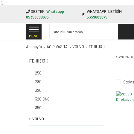
"');
DESTEK
Whatsapp
WHATSAPP İLETİŞİM
05359609675
5359609675
MENÜ
Anasayfa
AĞIR VASITA
VOLVO
FE III (13-)
320 CNG
FE III (13-)
250
280
Stokta
320
320 CNG
350
VOLVO