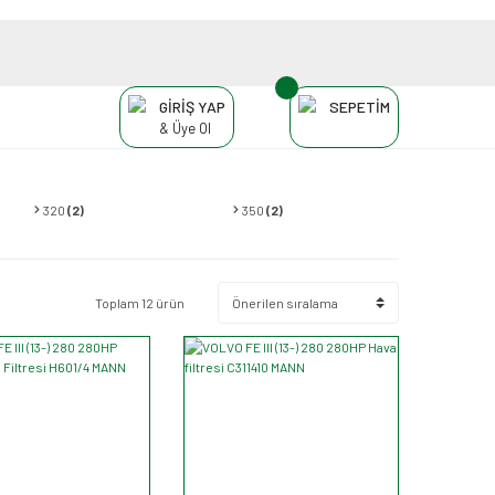
GİRİŞ YAP
SEPETİM
& Üye Ol
320
(2)
350
(2)
Toplam 12 ürün