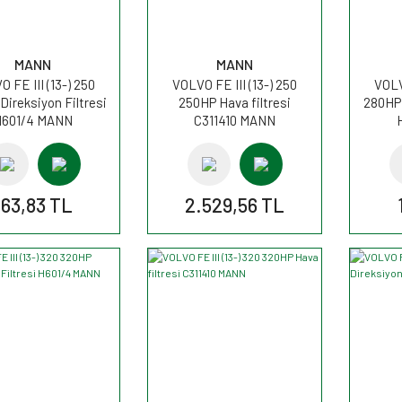
MANN
MANN
 FE III (13-) 250
VOLVO FE III (13-) 250
VOLV
Direksiyon Filtresi
250HP Hava filtresi
280HP 
H601/4 MANN
C311410 MANN
163,83 TL
2.529,56 TL