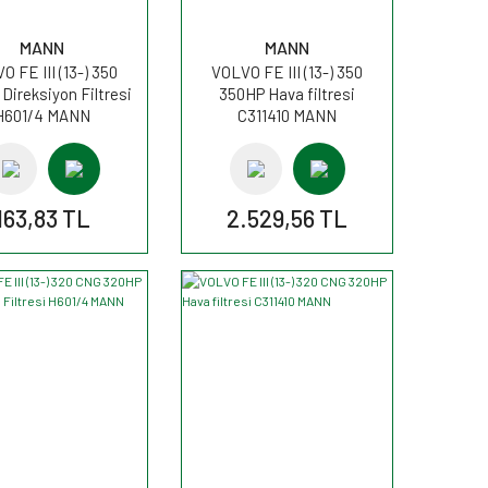
MANN
MANN
O FE III (13-) 350
VOLVO FE III (13-) 350
Direksiyon Filtresi
350HP Hava filtresi
H601/4 MANN
C311410 MANN
163,83 TL
2.529,56 TL