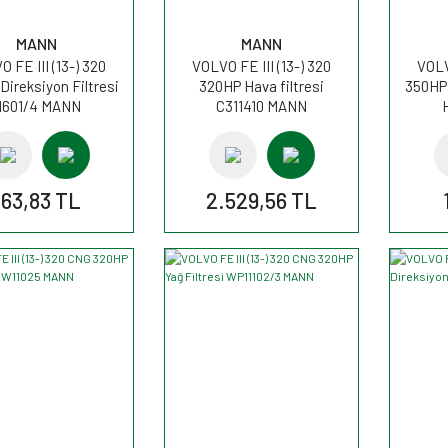
MANN
MANN
 FE III (13-) 320
VOLVO FE III (13-) 320
VOLV
Direksiyon Filtresi
320HP Hava filtresi
350HP 
H601/4 MANN
C311410 MANN
163,83 TL
2.529,56 TL