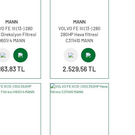
MANN
MANN
O FE III (13-) 280
VOLVO FE III (13-) 280
Direksiyon Filtresi
280HP Hava filtresi
H601/4 MANN
C311410 MANN
163,83 TL
2.529,56 TL