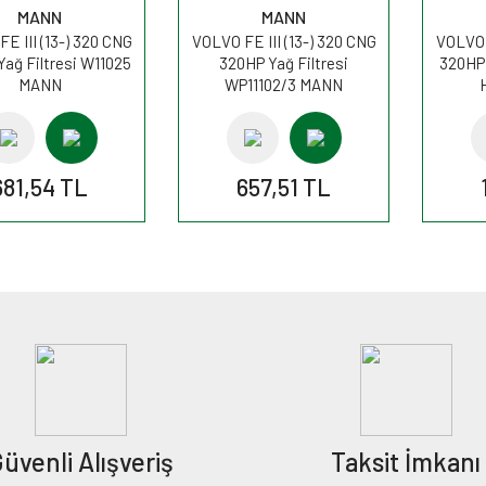
MANN
MANN
E III (13-) 320 CNG
VOLVO FE III (13-) 320 CNG
VOLVO F
ağ Filtresi W11025
320HP Yağ Filtresi
320HP 
MANN
WP11102/3 MANN
681,54 TL
657,51 TL
üvenli Alışveriş
Taksit İmkanı