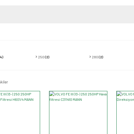
(4)
250
(2)
280
(2)
kiler