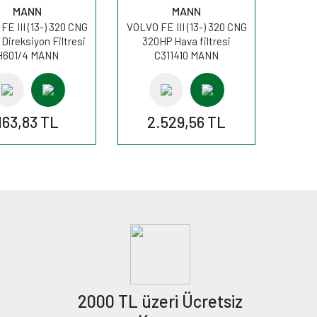
MANN
MANN
E III (13-) 320 CNG
VOLVO FE III (13-) 320 CNG
Direksiyon Filtresi
320HP Hava filtresi
H601/4 MANN
C311410 MANN
163,83 TL
2.529,56 TL
2000 TL üzeri Ücretsiz