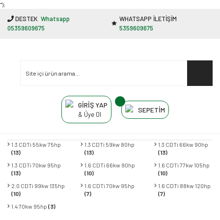
"');
DESTEK
Whatsapp
WHATSAPP İLETİŞİM
05359609675
5359609675
GİRİŞ YAP
SEPETİM
& Üye Ol
1.3 CDTi 55kw 75hp
1.3 CDTi 59kw 80hp
1.3 CDTi 66kw 90hp
(13)
(13)
(13)
1.3 CDTi 70kw 95hp
1.6 CDTi 66kw 90hp
1.6 CDTi 77kw 105hp
(13)
(10)
(10)
2.0 CDTi 99kw 135hp
1.6 CDTi 70kw 95hp
1.6 CDTi 88kw 120hp
(10)
(7)
(7)
1.4 70kw 95hp
(3)