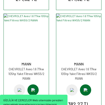
MANN
MANN
CHEVROLET Aveo 1.6 77kw
CHEVROLET Aveo 1.6 77kw
105hp Yakıt Filtresi WK55/2
105hp Yakıt Filtresi WK55/2
MANN
MANN
GİZLİLİK VE ÇEREZLER Web sitemizde çerezleri
382,27 TL
382,27 TL
gelecekteki ziyaretleriniz için tercihlerinizi