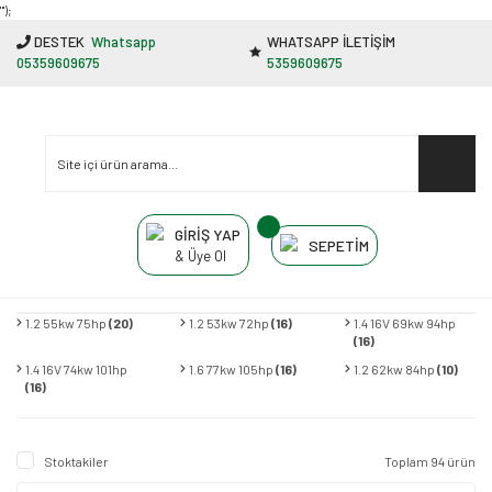
"');
DESTEK
Whatsapp
WHATSAPP İLETİŞİM
05359609675
5359609675
GİRİŞ YAP
SEPETİM
& Üye Ol
1.2 55kw 75hp
(20)
1.2 53kw 72hp
(16)
1.4 16V 69kw 94hp
(16)
1.4 16V 74kw 101hp
1.6 77kw 105hp
(16)
1.2 62kw 84hp
(10)
(16)
Stoktakiler
Toplam 94 ürün