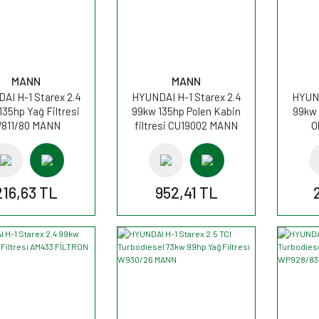
MANN
MANN
AI H-1 Starex 2.4
HYUNDAI H-1 Starex 2.4
HYUND
135hp Yağ Filtresi
99kw 135hp Polen Kabin
99kw 
811/80 MANN
filtresi CU19002 MANN
O
216,63 TL
952,41 TL