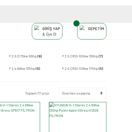
GİRİŞ YAP
SEPETİM
& Üye Ol
2.5 D 73kw 99hp
(8)
2.5 CRDi 100kw 136hp
(7)
2.4 99kw 135hp
(5)
2.5 CRDi 129kw 175hp
(5)
Toplam 77 ürün