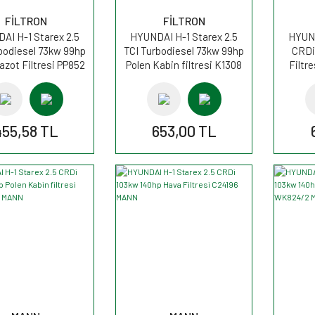
FİLTRON
FİLTRON
AI H-1 Starex 2.5
HYUNDAI H-1 Starex 2.5
HYUND
bodiesel 73kw 99hp
TCI Turbodiesel 73kw 99hp
CRDi
azot Filtresi PP852
Polen Kabin filtresi K1308
Filtr
FİLTRON
FİLTRON
455,58 TL
653,00 TL