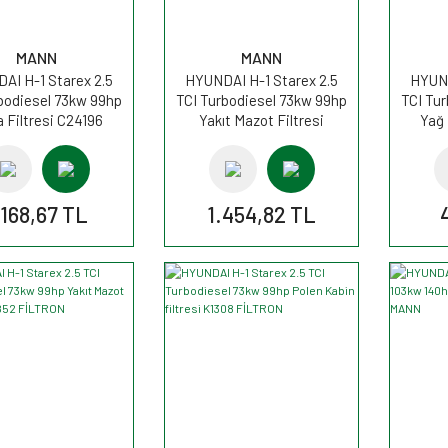
MANN
MANN
AI H-1 Starex 2.5
HYUNDAI H-1 Starex 2.5
HYUND
bodiesel 73kw 99hp
TCI Turbodiesel 73kw 99hp
TCI Tu
 Filtresi C24196
Yakıt Mazot Filtresi
Yağ 
MANN
WK940/11x MANN
.168,67 TL
1.454,82 TL