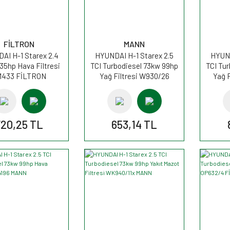
FİLTRON
MANN
AI H-1 Starex 2.4
HYUNDAI H-1 Starex 2.5
HYUND
35hp Hava Filtresi
TCI Turbodiesel 73kw 99hp
TCI Tu
433 FİLTRON
Yağ Filtresi W930/26
Yağ 
MANN
20,25 TL
653,14 TL