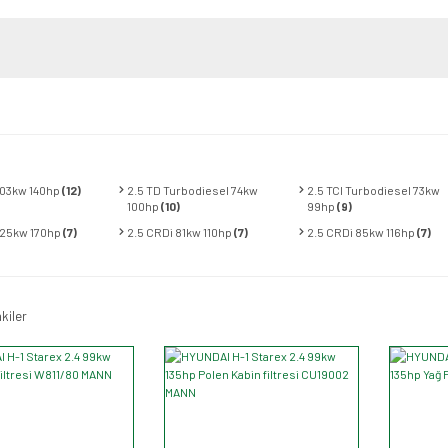
103kw 140hp
(12)
2.5 TD Turbodiesel 74kw
2.5 TCI Turbodiesel 73kw
100hp
(10)
99hp
(9)
125kw 170hp
(7)
2.5 CRDi 81kw 110hp
(7)
2.5 CRDi 85kw 116hp
(7)
kiler