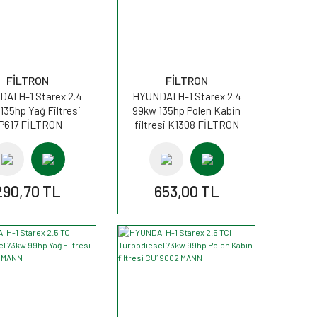
FİLTRON
FİLTRON
AI H-1 Starex 2.4
HYUNDAI H-1 Starex 2.4
135hp Yağ Filtresi
99kw 135hp Polen Kabin
P617 FİLTRON
filtresi K1308 FİLTRON
290,70 TL
653,00 TL