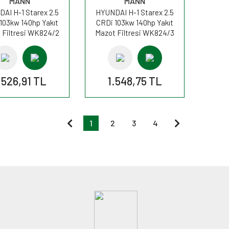
MANN
MANN
AI H-1 Starex 2.5
HYUNDAI H-1 Starex 2.5
103kw 140hp Yakıt
CRDi 103kw 140hp Yakıt
 Filtresi WK824/2
Mazot Filtresi WK824/3
MANN
MANN
.526,91 TL
1.548,75 TL
1
2
3
4