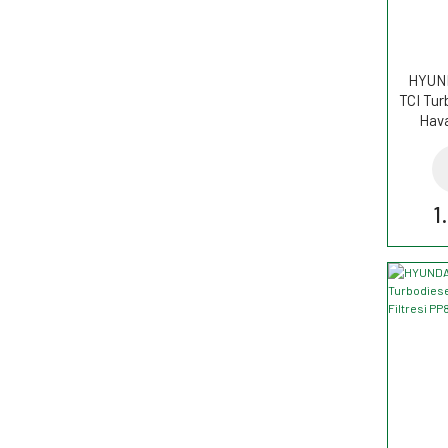
HYUND
TCI Tur
Hava
1