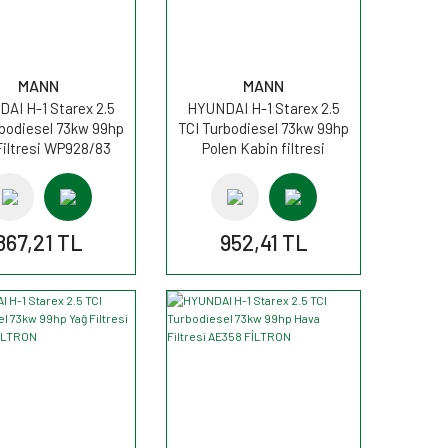
MANN
MANN
AI H-1 Starex 2.5
HYUNDAI H-1 Starex 2.5
rbodiesel 73kw 99hp
TCI Turbodiesel 73kw 99hp
Filtresi WP928/83
Polen Kabin filtresi
MANN
CU19002 MANN
867,21 TL
952,41 TL