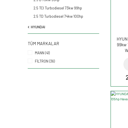
2.5 TCI Turbodiesel 73kw 99hp
2.5 TD Turbodiesel 74kw 100hp
HYUNDAI
HYUND
TÜM MARKALAR
99kw 
W
MANN (41)
FİLTRON (36)