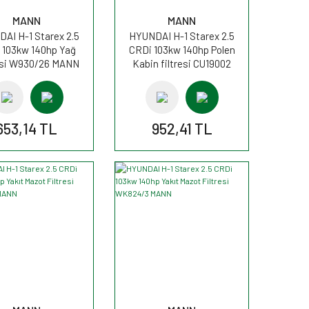
MANN
MANN
AI H-1 Starex 2.5
HYUNDAI H-1 Starex 2.5
 103kw 140hp Yağ
CRDi 103kw 140hp Polen
esi W930/26 MANN
Kabin filtresi CU19002
MANN
653,14 TL
952,41 TL