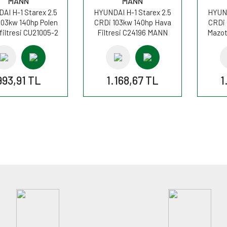
MANN
MANN
AI H-1 Starex 2.5
HYUNDAI H-1 Starex 2.5
HYUND
103kw 140hp Polen
CRDi 103kw 140hp Hava
CRDi 
filtresi CU21005-2
Filtresi C24196 MANN
Mazot
MANN
993,91 TL
1.168,67 TL
1