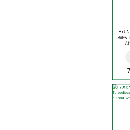
HYUND
99kw 1
AM
7