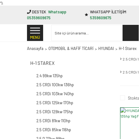
"');
DESTEK
Whatsapp
WHATSAPP İLETİŞİM
05359609675
5359609675
MENÜ
Anasayfa
OTOMOBİL & HAFİF TİCARİ
HYUNDAI
H-1 Starex
2.5 CRDi 
H-1 STAREX
2.5 CRDi 
2.4 99kw 135hp
2.5 CRDi 100kw 136hp
2.5 CRDi 103kw 140hp
Stokta
2.5 CRDi 125kw 170hp
2.5 CRDi 129kw 175hp
2.5 CRDi 81kw 110hp
2.5 CRDi 85kw 116hp
2.5 D 73kw 99hp