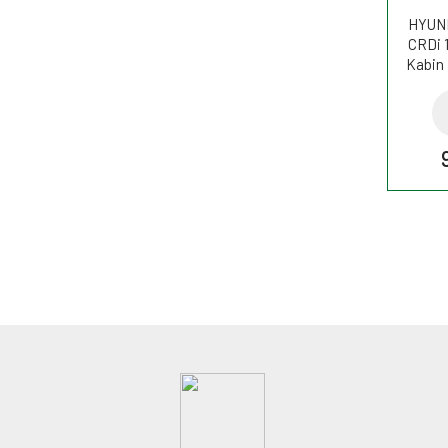
HYUND
CRDi 
Kabin 