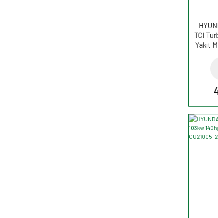
HYUND
TCI Tur
Yakıt M