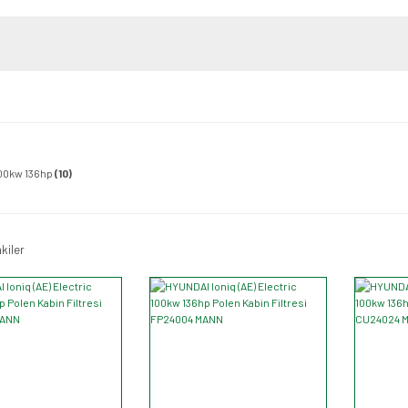
100kw 136hp
(10)
kiler