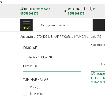
"');
DESTEK
Whatsapp
WHATSAPP İLETİŞİM
05359609675
5359609675
MENÜ
Anasayfa
OTOMOBİL & HAFİF TİCARİ
HYUNDAI
Ioniq (AE)
Electric 
IONIQ (AE)
Electric 100kw 136hp
Stokta
HYUNDAI
TÜM MARKALAR
MANN (6)
FİLTRON (4)