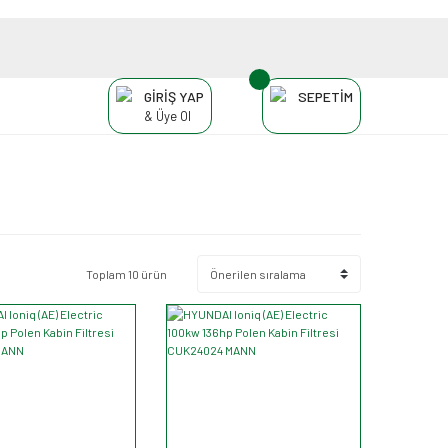
GİRİŞ YAP
SEPETİM
& Üye Ol
Toplam 10 ürün