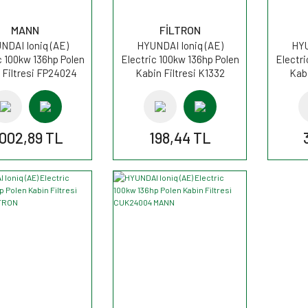
MANN
FİLTRON
NDAI Ioniq (AE)
HYUNDAI Ioniq (AE)
HYU
c 100kw 136hp Polen
Electric 100kw 136hp Polen
Electri
 Filtresi FP24024
Kabin Filtresi K1332
Kabi
MANN
FİLTRON
.002,89 TL
198,44 TL