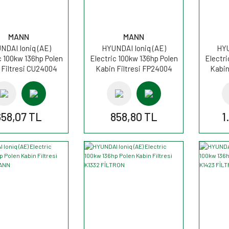
MANN
MANN
NDAI Ioniq (AE)
HYUNDAI Ioniq (AE)
HYU
c 100kw 136hp Polen
Electric 100kw 136hp Polen
Electri
 Filtresi CU24004
Kabin Filtresi FP24004
Kabin
MANN
MANN
658,07 TL
858,80 TL
1