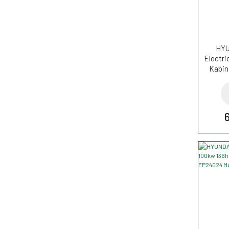
HYU
Electri
Kabin