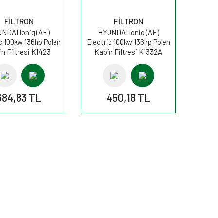
FİLTRON
FİLTRON
NDAI Ioniq (AE)
HYUNDAI Ioniq (AE)
c 100kw 136hp Polen
Electric 100kw 136hp Polen
n Filtresi K1423
Kabin Filtresi K1332A
FİLTRON
FİLTRON
384,83 TL
450,18 TL