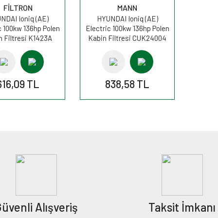
FİLTRON
MANN
NDAI Ioniq (AE)
HYUNDAI Ioniq (AE)
c 100kw 136hp Polen
Electric 100kw 136hp Polen
 Filtresi K1423A
Kabin Filtresi CUK24004
FİLTRON
MANN
616,09 TL
838,58 TL
üvenli Alışveriş
Taksit İmkanı