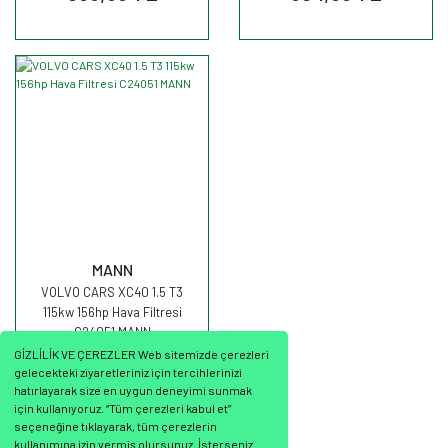
MANN
VOLVO CARS XC40 1.5 T3
115kw 156hp Hava Filtresi
C24051 MANN
GİZLİLİK VE ÇEREZLER Web sitemizde çerezleri
gelecekteki ziyaretleriniz için tercihlerinizi
hatırlayarak size en uygun deneyimi sunmak
için kullanıyoruz. “Tüm çerezleri kabul et”
seçeneğine tıklayarak, tüm çerezlerin
963,33 TL
kullanımına izin vermiş olursunuz. İsterseniz