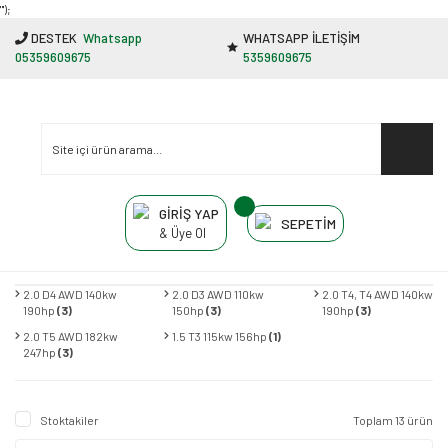
"');
DESTEK
Whatsapp
WHATSAPP İLETİŞİM
05359609675
5359609675
GİRİŞ YAP
SEPETİM
& Üye Ol
2.0 D4 AWD 140kw
2.0 D3 AWD 110kw
2.0 T4, T4 AWD 140kw
190hp
(3)
150hp
(3)
190hp
(3)
2.0 T5 AWD 182kw
1.5 T3 115kw 156hp
(1)
247hp
(3)
Stoktakiler
Toplam 13 ürün