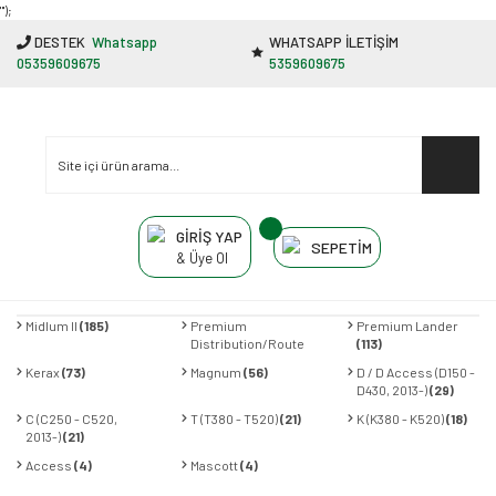
"');
DESTEK
Whatsapp
WHATSAPP İLETİŞİM
05359609675
5359609675
GİRİŞ YAP
SEPETİM
& Üye Ol
Midlum II
(185)
Premium
Premium Lander
Distribution/Route
(113)
(141)
Kerax
(73)
Magnum
(56)
D / D Access (D150 -
D430, 2013-)
(29)
C (C250 - C520,
T (T380 - T520)
(21)
K (K380 - K520)
(18)
2013-)
(21)
Access
(4)
Mascott
(4)