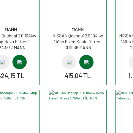
MANN
MANN
 Qashqai 2.0 104kw
NISSAN Qashqai 2.0 104kw
NISSAN
hp Hava Filtresi
141hp Polen Kabin filtresi
141hp 
2433/2 MANN
CU1936 MANN
C
424,15 TL
415,04 TL
1