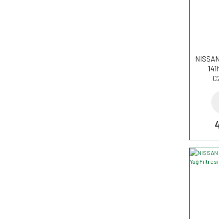
NISSAN
141
C