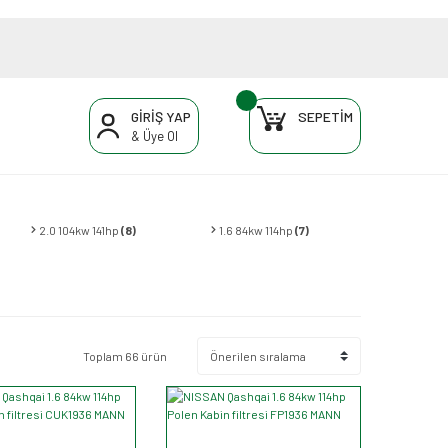
GİRİŞ YAP
SEPETİM
& Üye Ol
2.0 104kw 141hp
(8)
1.6 84kw 114hp
(7)
Toplam 66 ürün