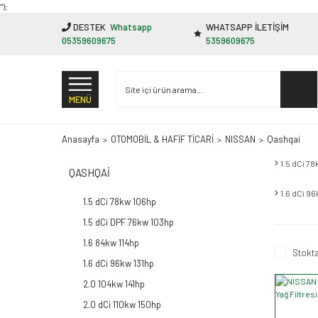
"');
DESTEK
Whatsapp
WHATSAPP İLETİŞİM
05359609675
5359609675
MENÜ
Anasayfa
OTOMOBİL & HAFİF TİCARİ
NISSAN
Qashqai
1.5 dCi 7
QASHQAI
1.6 dCi 9
1.5 dCi 78kw 106hp
1.5 dCi DPF 76kw 103hp
1.6 84kw 114hp
Stokta
1.6 dCi 96kw 131hp
2.0 104kw 141hp
2.0 dCi 110kw 150hp