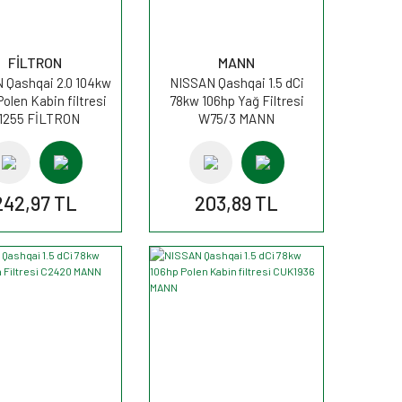
FİLTRON
MANN
 Qashqai 2.0 104kw
NISSAN Qashqai 1.5 dCi
Polen Kabin filtresi
78kw 106hp Yağ Filtresi
1255 FİLTRON
W75/3 MANN
242,97 TL
203,89 TL