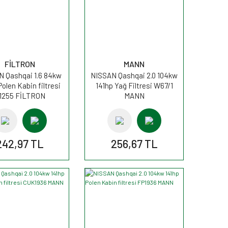
FİLTRON
MANN
 Qashqai 1.6 84kw
NISSAN Qashqai 2.0 104kw
Polen Kabin filtresi
141hp Yağ Filtresi W67/1
1255 FİLTRON
MANN
242,97 TL
256,67 TL