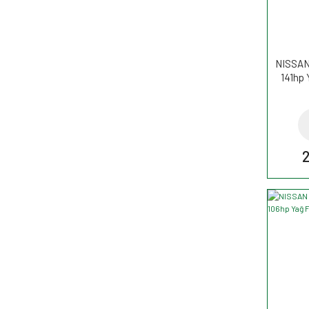
NISSAN
141hp 
2