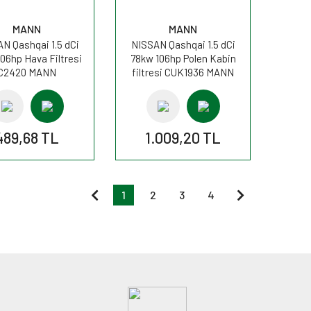
MANN
MANN
N Qashqai 1.5 dCi
NISSAN Qashqai 1.5 dCi
06hp Hava Filtresi
78kw 106hp Polen Kabin
C2420 MANN
filtresi CUK1936 MANN
489,68 TL
1.009,20 TL
1
2
3
4