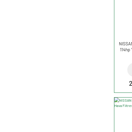
NISSAN
114hp 
2