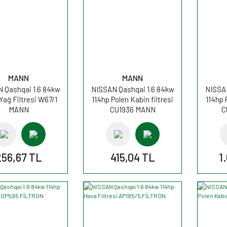
MANN
MANN
 Qashqai 1.6 84kw
NISSAN Qashqai 1.6 84kw
NISSAN
Yağ Filtresi W67/1
114hp Polen Kabin filtresi
114hp 
MANN
CU1936 MANN
C
256,67 TL
415,04 TL
1