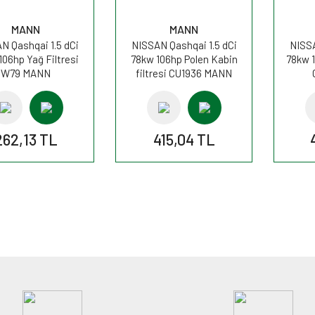
MANN
MANN
N Qashqai 1.5 dCi
NISSAN Qashqai 1.5 dCi
NISSA
106hp Yağ Filtresi
78kw 106hp Polen Kabin
78kw 1
W79 MANN
filtresi CU1936 MANN
262,13 TL
415,04 TL