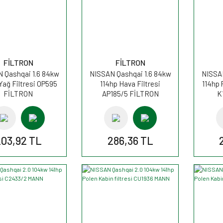
FİLTRON
FİLTRON
 Qashqai 1.6 84kw
NISSAN Qashqai 1.6 84kw
NISSAN
Yağ Filtresi OP595
114hp Hava Filtresi
114hp 
FİLTRON
AP185/5 FİLTRON
K
03,92 TL
286,36 TL