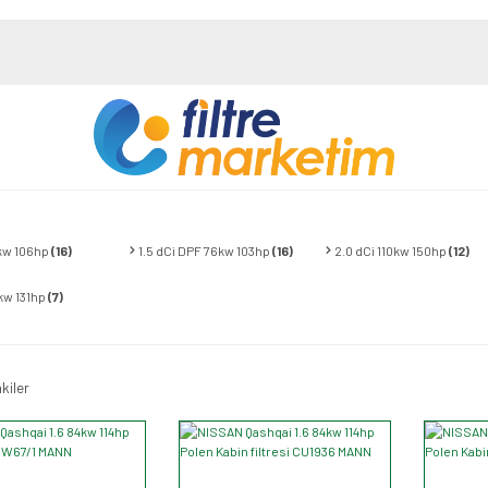
8kw 106hp
(16)
1.5 dCi DPF 76kw 103hp
(16)
2.0 dCi 110kw 150hp
(12)
6kw 131hp
(7)
kiler