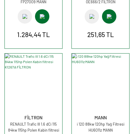
FP27009 MANN
OE666/2 FİLTRON
1.284,44 TL
251,65 TL
FİLTRON
MANN
RENAULT Trafic III 1.6 dCi 115
i 120 88kw 120hp Yağ Filtresi
84kw 115hp Polen Kabin filtresi
HU6011z MANN