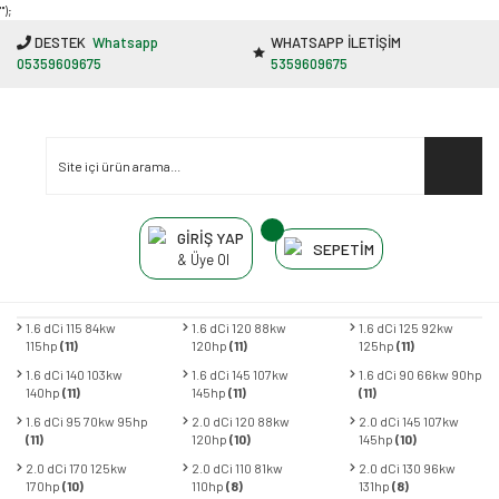
"');
DESTEK
Whatsapp
WHATSAPP İLETİŞİM
05359609675
5359609675
GİRİŞ YAP
SEPETİM
& Üye Ol
1.6 dCi 115 84kw
1.6 dCi 120 88kw
1.6 dCi 125 92kw
115hp
(11)
120hp
(11)
125hp
(11)
1.6 dCi 140 103kw
1.6 dCi 145 107kw
1.6 dCi 90 66kw 90hp
140hp
(11)
145hp
(11)
(11)
1.6 dCi 95 70kw 95hp
2.0 dCi 120 88kw
2.0 dCi 145 107kw
(11)
120hp
(10)
145hp
(10)
2.0 dCi 170 125kw
2.0 dCi 110 81kw
2.0 dCi 130 96kw
170hp
(10)
110hp
(8)
131hp
(8)