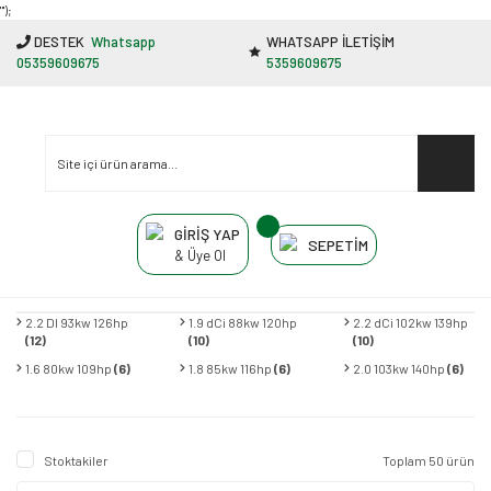
"');
DESTEK
Whatsapp
WHATSAPP İLETİŞİM
05359609675
5359609675
GİRİŞ YAP
SEPETİM
& Üye Ol
2.2 DI 93kw 126hp
1.9 dCi 88kw 120hp
2.2 dCi 102kw 139hp
(12)
(10)
(10)
1.6 80kw 109hp
(6)
1.8 85kw 116hp
(6)
2.0 103kw 140hp
(6)
Stoktakiler
Toplam 50 ürün