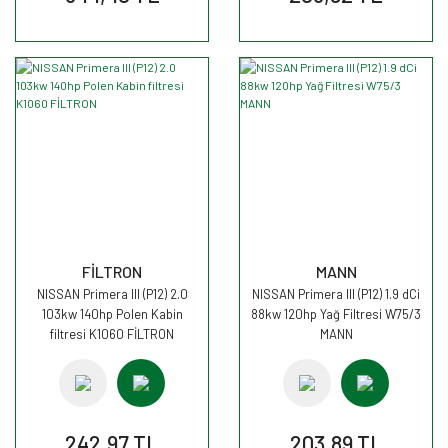
FİLTRON
MANN
NISSAN Primera III (P12) 2.0
NISSAN Primera III (P12) 1.9 dCi
103kw 140hp Polen Kabin
88kw 120hp Yağ Filtresi W75/3
filtresi K1060 FİLTRON
MANN
242,97 TL
203,89 TL