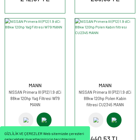
MANN
MANN
NISSAN Primera III (P12) 1.9 dCi
NISSAN Primera III (P12) 1.9 dCi
88kw 120hp Yağ Filtresi W79
88kw 120hp Polen Kabin
MANN
filtresi CU2345 MANN
GİZLİLİK VE ÇEREZLER Web sitemizde çerezleri
262,13 TL
440,53 TL
gelecekteki ziyaretleriniz için tercihlerinizi