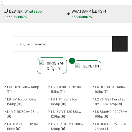
"');
DESTEK
Whatsapp
WHATSAPP İLETİŞİM
05359609675
5359609675
GİRİŞ YAP
SEPETİM
& Üye Ol
1.4 HDi 70 50kw 68hp
1.6 HDi 110 FAP 82kw
1.6 HDi 90 FAP 68kw
(11)
112hp
(11)
92hp
(11)
1.6 16V Turbo 115kw
1.6 THP 165 121kw
1.2 VTi 82 / PureTech
156hp
(10)
165hp
(10)
82 60kw 82hp
(9)
1.4 VTi 95 70kw 95hp
1.6 16V VTi 120 88kw
1.6 BlueHDi 100 73kw
(9)
120hp
(9)
99hp
(9)
1.6 BlueHDi 115 85kw
1.6 BlueHDi 120 88kw
1.6 BlueHDi 75 55kw
116hp
(9)
120hp
(9)
75hp
(9)