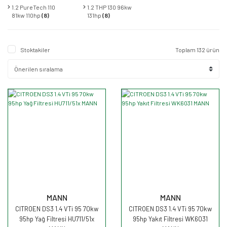
1.2 PureTech 110
1.2 THP 130 96kw
81kw 110hp
(8)
131hp
(8)
Stoktakiler
Toplam 132 ürün
MANN
MANN
CITROEN DS3 1.4 VTi 95 70kw
CITROEN DS3 1.4 VTi 95 70kw
95hp Yağ Filtresi HU711/51x
95hp Yakıt Filtresi WK6031