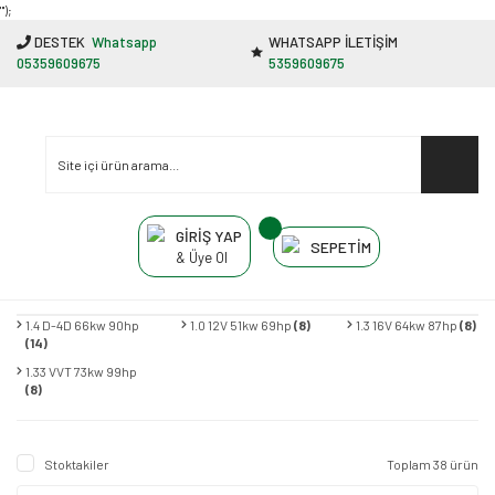
"');
DESTEK
Whatsapp
WHATSAPP İLETİŞİM
05359609675
5359609675
GİRİŞ YAP
SEPETİM
& Üye Ol
1.4 D-4D 66kw 90hp
1.0 12V 51kw 69hp
(8)
1.3 16V 64kw 87hp
(8)
(14)
1.33 VVT 73kw 99hp
(8)
Stoktakiler
Toplam 38 ürün