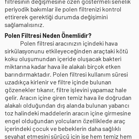
filtresinin değişmesine özen göstermeli senelik
periyodik bakımlar ile polen filtrenizi kontrol
ettirerek gerektiği durumda değişimini
sağlamalısınız.
Polen Filtresi Neden Önemlidir?
Polen filtresi aracınızın içindeki hava
sirkülasyonunu etkileyeceğinden araçtaki kötü
koku oluşumundan içeride oluşacak bakteri
miktarına kadar hava ile alakalı birçok etken
barındırmaktadır. Polen filtresi kullanım süresi
uzadıkça kirlenir ve filtre içinde bulunan
gözenekler tıkanır, filtre işlevini yapamaz hale
gelir. Aracın içine giren temiz hava ile doğrudan
alakalı olduğundan dış alanda bulunan yabancı
toz halindeki maddelerin aracın içine girmesine
engel olduğundan yolcuların özelliklede araç
içerindeki çocuk ve bebeklerin daha sağlıklı
seyahat etmesini sürücü için ise hem temiz hem