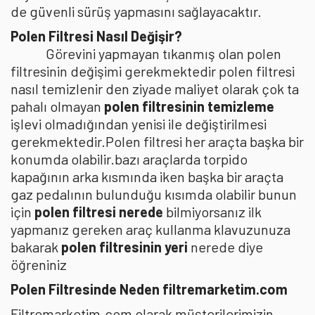
de güvenli sürüş yapmasını sağlayacaktır.
Polen Filtresi Nasıl Değişir?
Görevini yapmayan tıkanmış olan polen
filtresinin değişimi gerekmektedir polen filtresi
nasıl temizlenir den ziyade maliyet olarak çok ta
pahalı olmayan
polen filtresinin temizleme
işlevi olmadığından yenisi ile değiştirilmesi
gerekmektedir.Polen filtresi her araçta başka bir
konumda olabilir.bazı araçlarda torpido
kapağının arka kısmında iken başka bir araçta
gaz pedalının bulunduğu kısımda olabilir bunun
için
polen filtresi nerede
bilmiyorsanız ilk
yapmanız gereken araç kullanma klavuzunuza
bakarak
polen filtresinin yeri
nerede diye
öğreniniz
Polen Filtresinde Neden filtremarketim.com
Filtremarketim.com olarak müşterilerimizin