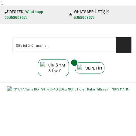
"');
DESTEK
Whatsapp
WHATSAPP İLETİŞİM
05359609675
5359609675
GİRİŞ YAP
SEPETİM
& Üye Ol