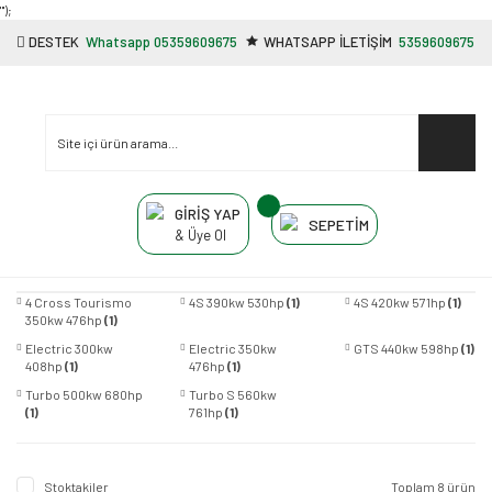
"');
DESTEK
Whatsapp 05359609675
WHATSAPP İLETİŞİM
5359609675
GİRİŞ YAP
SEPETİM
& Üye Ol
4 Cross Tourismo
4S 390kw 530hp
(1)
4S 420kw 571hp
(1)
350kw 476hp
(1)
Electric 300kw
Electric 350kw
GTS 440kw 598hp
(1)
408hp
(1)
476hp
(1)
Turbo 500kw 680hp
Turbo S 560kw
(1)
761hp
(1)
Stoktakiler
Toplam 8 ürün