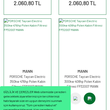
2.060,80 TL
2.060,80 TL
MANN
MANN
PORSCHE Taycan Electric
PORSCHE Taycan Electric
350kw 476hp Polen Kabin
300kw 408hp Polen Kabin
Filtresi FP32007 MANN
Filtresi FP32007 MANN
GİZLİLİK VE ÇEREZLER Web sitemizde çerezleri
gelecekteki ziyaretleriniz için tercihlerinizi
hatırlayarak size en uygun deneyimi sunmak
için kullanıyoruz. “Tüm çerezleri kabul et”
seçeneğine tıklayarak, tüm çerezlerin