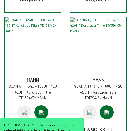
MANN
MANN
SCANIA T (T340 - T580) T 420
SCANIA T (T340 - T580) T 420
420HP Kurutucu Filtre
420HP Kurutucu Filtre
TB1394/3x MANN
TB1394/3x MANN
GİZLİLİK VE ÇEREZLER Web sitemizde çerezleri
1.496,33 TL
1.496,33 TL
gelecekteki ziyaretleriniz için tercihlerinizi