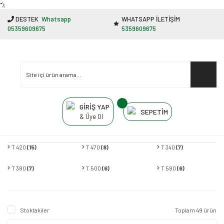
"');
DESTEK
Whatsapp
WHATSAPP İLETİŞİM
05359609675
5359609675
GİRİŞ YAP
SEPETİM
& Üye Ol
T 420
(15)
T 470
(8)
T 340
(7)
T 380
(7)
T 500
(6)
T 580
(6)
Stoktakiler
Toplam 49 ürün