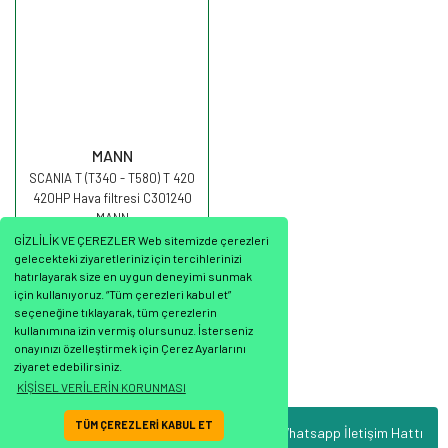
MANN
SCANIA T (T340 - T580) T 420
420HP Hava filtresi C301240
MANN
GİZLİLİK VE ÇEREZLER Web sitemizde çerezleri
gelecekteki ziyaretleriniz için tercihlerinizi
hatırlayarak size en uygun deneyimi sunmak
için kullanıyoruz. “Tüm çerezleri kabul et”
seçeneğine tıklayarak, tüm çerezlerin
2.092,67 TL
kullanımına izin vermiş olursunuz. İsterseniz
onayınızı özelleştirmek için Çerez Ayarlarını
ziyaret edebilirsiniz.
KİŞİSEL VERİLERİN KORUNMASI
TÜM ÇEREZLERİ KABUL ET
Whatsapp İletişim Hattı