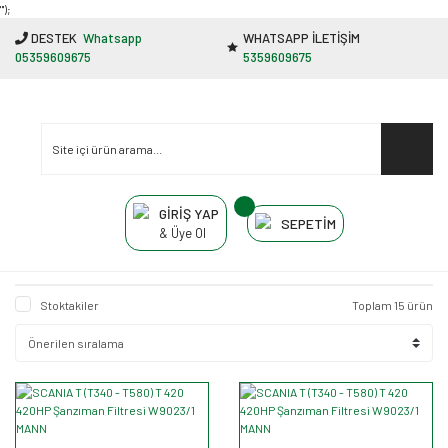
"');
DESTEK
Whatsapp
WHATSAPP İLETİŞİM
05359609675
5359609675
GİRİŞ YAP
SEPETİM
& Üye Ol
Stoktakiler
Toplam 15 ürün