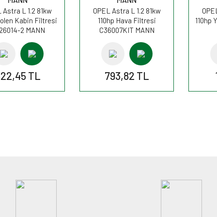
Astra L 1.2 81kw
OPEL Astra L 1.2 81kw
OPEL
olen Kabin Filtresi
110hp Hava Filtresi
110hp Y
26014-2 MANN
C36007KIT MANN
22,45 TL
793,82 TL