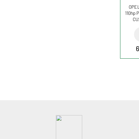
OPEL 
110hp P
CU
6