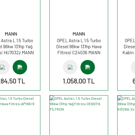
MANN
MANN
Astra L 1.5 Turbo
OPEL Astra L 1.5 Turbo
OPEL 
l 96kw 131hp Yağ
Diesel 96kw 131hp Hava
Diese
esi HU7032z MANN
Filtresi C24036 MANN
Kabin 
84,50 TL
1.058,00 TL