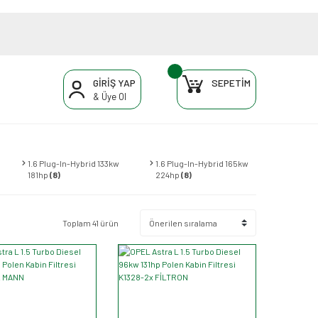
GİRİŞ YAP
SEPETİM
& Üye Ol
1.6 Plug-In-Hybrid 133kw
1.6 Plug-In-Hybrid 165kw
181hp
(8)
224hp
(8)
Toplam 41 ürün