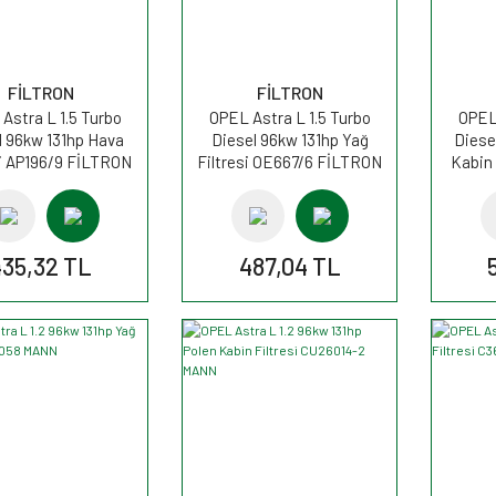
FİLTRON
FİLTRON
Astra L 1.5 Turbo
OPEL Astra L 1.5 Turbo
OPEL 
l 96kw 131hp Hava
Diesel 96kw 131hp Yağ
Diese
si AP196/9 FİLTRON
Filtresi OE667/6 FİLTRON
Kabin 
435,32 TL
487,04 TL