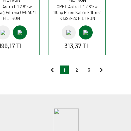
 Astra L 1.2 81kw
OPEL Astra L 1.2 81kw
ağ Filtresi OP540/1
110hp Polen Kabin Filtresi
FİLTRON
K1328-2x FİLTRON
199,17 TL
313,37 TL
1
2
3