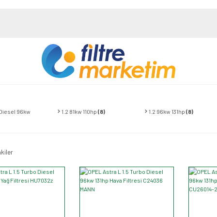
 Diesel 96kw
1.2 81kw 110hp
(8)
1.2 96kw 131hp
(8)
kiler