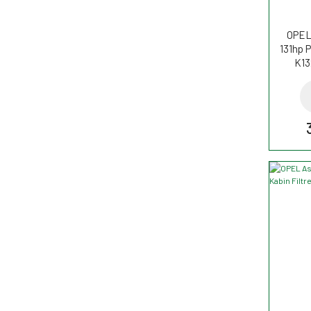
OPEL 
131hp P
K13