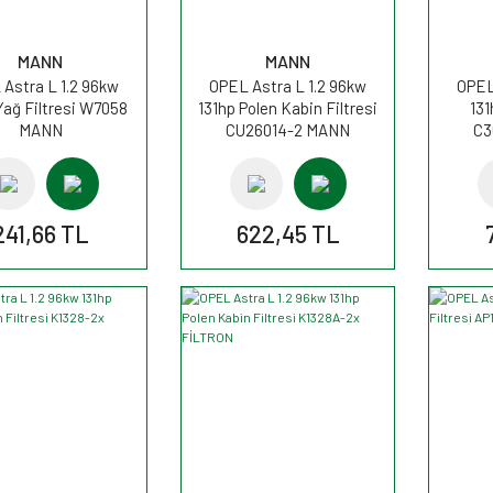
MANN
MANN
Astra L 1.2 96kw
OPEL Astra L 1.2 96kw
OPEL
Yağ Filtresi W7058
131hp Polen Kabin Filtresi
131
MANN
CU26014-2 MANN
C3
241,66 TL
622,45 TL