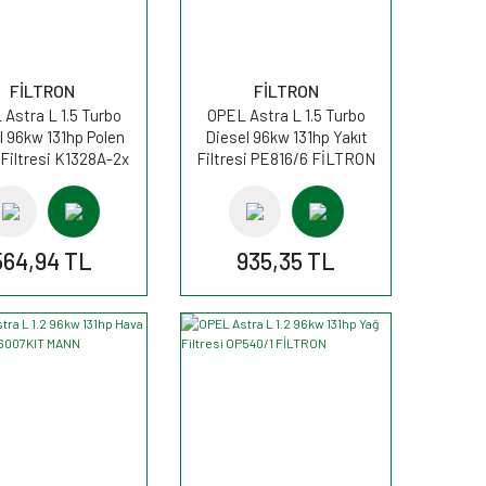
FİLTRON
FİLTRON
Astra L 1.5 Turbo
OPEL Astra L 1.5 Turbo
l 96kw 131hp Polen
Diesel 96kw 131hp Yakıt
Filtresi K1328A-2x
Filtresi PE816/6 FİLTRON
FİLTRON
564,94 TL
935,35 TL