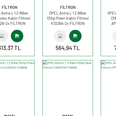
FİLTRON
FİLTRON
Astra L 1.2 96kw
OPEL Astra L 1.2 96kw
OPEL
olen Kabin Filtresi
131hp Polen Kabin Filtresi
131
28-2x FİLTRON
K1328A-2x FİLTRON
AP
313,37 TL
564,94 TL
MANN
MANN