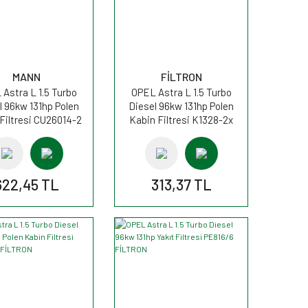
MANN
FİLTRON
Astra L 1.5 Turbo
OPEL Astra L 1.5 Turbo
l 96kw 131hp Polen
Diesel 96kw 131hp Polen
Filtresi CU26014-2
Kabin Filtresi K1328-2x
MANN
FİLTRON
622,45 TL
313,37 TL