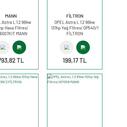
MANN
FİLTRON
 Astra L 1.2 96kw
OPEL Astra L 1.2 96kw
hp Hava Filtresi
131hp Yağ Filtresi OP540/1
6007KIT MANN
FİLTRON
793,82 TL
199,17 TL