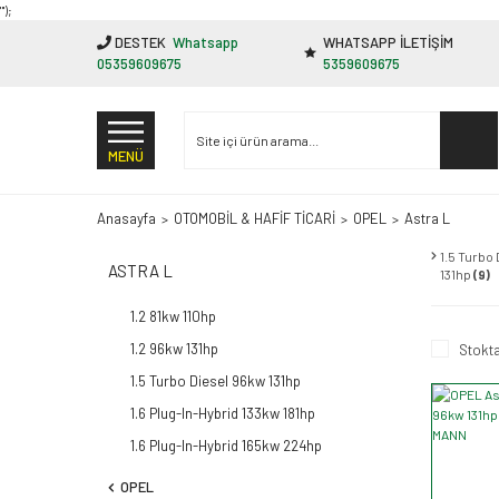
"');
DESTEK
Whatsapp
WHATSAPP İLETİŞİM
05359609675
5359609675
MENÜ
Anasayfa
OTOMOBİL & HAFİF TİCARİ
OPEL
Astra L
1.5 Turbo
ASTRA L
131hp
(9)
1.2 81kw 110hp
1.2 96kw 131hp
Stokta
1.5 Turbo Diesel 96kw 131hp
1.6 Plug-In-Hybrid 133kw 181hp
1.6 Plug-In-Hybrid 165kw 224hp
OPEL