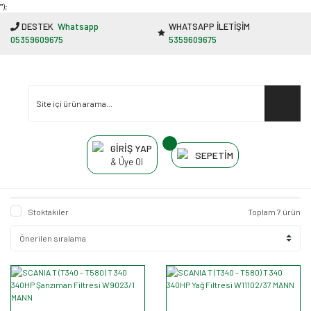
"');
DESTEK
Whatsapp
WHATSAPP İLETİŞİM
05359609675
5359609675
GİRİŞ YAP
SEPETİM
& Üye Ol
Stoktakiler
Toplam 7 ürün