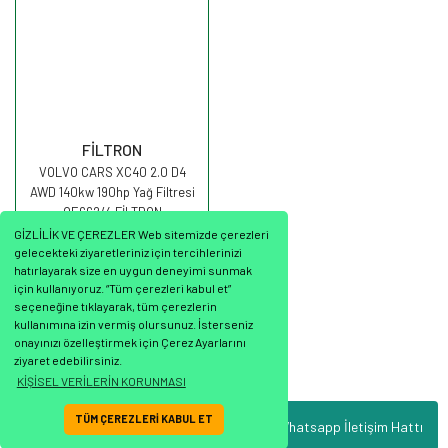
FİLTRON
VOLVO CARS XC40 2.0 D4
AWD 140kw 190hp Yağ Filtresi
OE662/4 FİLTRON
GİZLİLİK VE ÇEREZLER Web sitemizde çerezleri
gelecekteki ziyaretleriniz için tercihlerinizi
hatırlayarak size en uygun deneyimi sunmak
için kullanıyoruz. “Tüm çerezleri kabul et”
seçeneğine tıklayarak, tüm çerezlerin
394,83 TL
kullanımına izin vermiş olursunuz. İsterseniz
onayınızı özelleştirmek için Çerez Ayarlarını
ziyaret edebilirsiniz.
KİŞİSEL VERİLERİN KORUNMASI
TÜM ÇEREZLERİ KABUL ET
Whatsapp İletişim Hattı
ile
ideasoft
e-