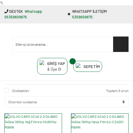
"');
DESTEK
Whatsapp
WHATSAPP İLETİŞİM
05359609675
5359609675
GİRİŞ YAP
SEPETİM
& Üye Ol
Stoktakiler
Toplam 3 ürün