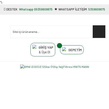
"');
DESTEK
Whatsapp 05359609675
WHATSAPP İLETİŞİM
5359609675
GİRİŞ YAP
SEPETİM
& Üye Ol