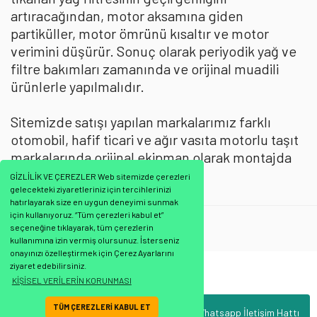
artıracağından, motor aksamına giden
partiküller, motor ömrünü kısaltır ve motor
verimini düşürür. Sonuç olarak periyodik yağ ve
filtre bakımları zamanında ve orijinal muadili
ürünlerle yapılmalıdır.
Sitemizde satışı yapılan markalarımız farklı
otomobil, hafif ticari ve ağır vasıta motorlu taşıt
markalarında orijinal ekipman olarak montajda
kullanılmaktadır.
GİZLİLİK VE ÇEREZLER Web sitemizde çerezleri
gelecekteki ziyaretleriniz için tercihlerinizi
hatırlayarak size en uygun deneyimi sunmak
için kullanıyoruz. “Tüm çerezleri kabul et”
Mann Filtre
:
Yağ Filtresi
seçeneğine tıklayarak, tüm çerezlerin
kullanımına izin vermiş olursunuz. İsterseniz
onayınızı özelleştirmek için Çerez Ayarlarını
ziyaret edebilirsiniz.
Bu ürünün fiyat bilgisi, resim, ürün açıklamalarında ve diğer konularda
KİŞİSEL VERİLERİN KORUNMASI
yetersiz gördüğünüz noktaları öneri formunu kullanarak tarafımıza
Bu ürüne ilk yorumu siz yapın!
iletebilirsiniz.
TÜM ÇEREZLERİ KABUL ET
Whatsapp İletişim Hattı