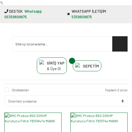
"');
DESTEK
Whatsapp
WHATSAPP İLETİŞİM
05359609675
5359609675
GİRİŞ YAP
SEPETİM
& Üye Ol
Stoktakiler
Toplam 2 ürün