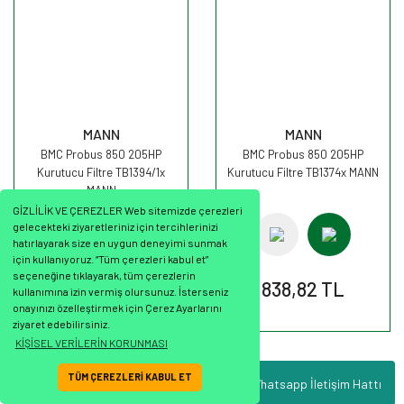
MANN
MANN
BMC Probus 850 205HP
BMC Probus 850 205HP
Kurutucu Filtre TB1394/1x
Kurutucu Filtre TB1374x MANN
MANN
GİZLİLİK VE ÇEREZLER Web sitemizde çerezleri
gelecekteki ziyaretleriniz için tercihlerinizi
hatırlayarak size en uygun deneyimi sunmak
için kullanıyoruz. “Tüm çerezleri kabul et”
seçeneğine tıklayarak, tüm çerezlerin
1.389,29 TL
838,82 TL
kullanımına izin vermiş olursunuz. İsterseniz
onayınızı özelleştirmek için Çerez Ayarlarını
ziyaret edebilirsiniz.
KİŞİSEL VERİLERİN KORUNMASI
TÜM ÇEREZLERİ KABUL ET
Whatsapp İletişim Hattı
ile
ideasoft
e-