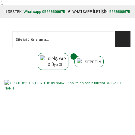
"');
DESTEK
Whatsapp 05359609675
WHATSAPP İLETİŞİM
5359609675
GİRİŞ YAP
SEPETİM
& Üye Ol