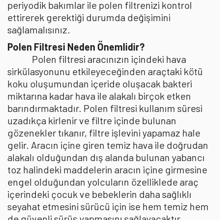
periyodik bakımlar ile polen filtrenizi kontrol
ettirerek gerektiği durumda değişimini
sağlamalısınız.
Polen Filtresi Neden Önemlidir?
Polen filtresi aracınızın içindeki hava
sirkülasyonunu etkileyeceğinden araçtaki kötü
koku oluşumundan içeride oluşacak bakteri
miktarına kadar hava ile alakalı birçok etken
barındırmaktadır. Polen filtresi kullanım süresi
uzadıkça kirlenir ve filtre içinde bulunan
gözenekler tıkanır, filtre işlevini yapamaz hale
gelir. Aracın içine giren temiz hava ile doğrudan
alakalı olduğundan dış alanda bulunan yabancı
toz halindeki maddelerin aracın içine girmesine
engel olduğundan yolcuların özelliklede araç
içerindeki çocuk ve bebeklerin daha sağlıklı
seyahat etmesini sürücü için ise hem temiz hem
de güvenli sürüş yapmasını sağlayacaktır.