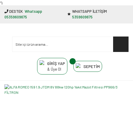
"');
DESTEK
Whatsapp
WHATSAPP İLETİŞİM
05359609675
5359609675
GİRİŞ YAP
SEPETİM
& Üye Ol